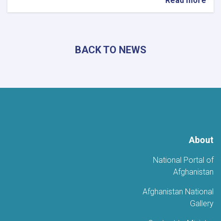
about
Read more
خوست
تحتضن
أمسية
شعرية
BACK TO NEWS
حاشدة
احتفاءً
بالذكرى
الخامسة
للتحرير
About
National Portal of
Afghanistan
Afghanistan National
Gallery