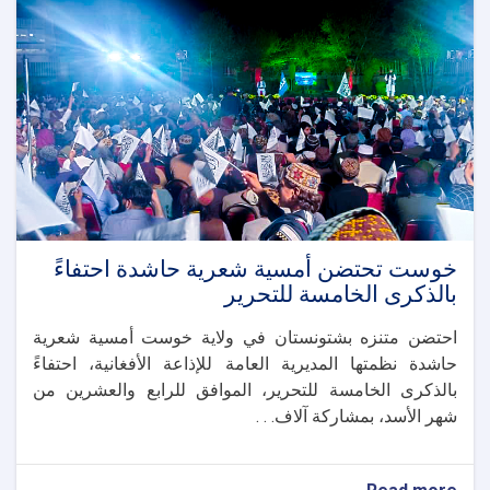
وتكريم
الفائزين
في
لغمان
خوست تحتضن أمسية شعرية حاشدة احتفاءً
بالذكرى الخامسة للتحرير
احتضن متنزه بشتونستان في ولاية خوست أمسية شعرية
حاشدة نظمتها المديرية العامة للإذاعة الأفغانية، احتفاءً
بالذكرى الخامسة للتحرير، الموافق للرابع والعشرين من
شهر الأسد، بمشاركة آلاف. . .