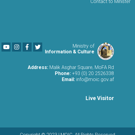
Contact to Minister
Youtube
LinkedIn
Facebook
Twitter
Ministry of
Information & Culture
Address:
Malik Asghar Square, MoFA Rd
Phone:
+93 (0) 20 2526338
Email:
info@moic.gov.af
Live Visitor
Copyright © 2023 | MOIC. All Rights Reserved