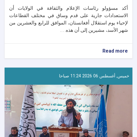
أكد مسؤولو رئاسات الإعلام والثقافة في الولايات أن
الاستعدادات جارية على قدم وساق في مختلف القطاعات
لإحياء يوم استقلال أفغانستان، الموافق للرابع والعشرين من
شهر الأسد، مشيرين إلى أن هذه. . .
about
Read more
استعدادات
متواصلة
في
مختلف
خميس, أغسطس 06 2026 11:24 صباحا
الولايات
لإحياء
يوم
استقلال
أفغانستان