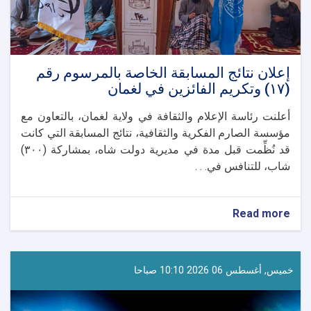
إعلان نتائج المسابقة الخاصة بالمرسوم رقم
(١٧) وتكريم الفائزين في لغمان
أعلنت رئاسة الإعلام والثقافة في ولاية لغمان، بالتعاون مع
مؤسسة الصارم الفكرية والثقافية، نتائج المسابقة التي كانت
قد نُظِّمت قبل مدة في مديرية دولت شاه، بمشاركة (٣٠٠)
شاب، للتنافس في. . .
about
Read more
إعلان
نتائج
المسابقة
الخاصة
خميس, أغسطس 06 2026 10:10 صباحا
بالمرسوم
رقم
(١٧)