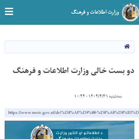
tion
وزارت اطلاعات و فرهنگ
Skip
to
main
صفحه اصلی
content
دو بست خالی وزارت اطلاعات و فرهنگ
سه‌شنبه ۱۴۰۴/۴/۳۱ - ۱۰:۴۴
https://www.moic.gov.af/dr/%D8%AF%D9%88-%D8%A8%