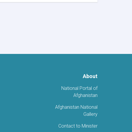
انطلاق
حملة
كتابة
الشعارات
على
الجدران
بمناسبة
يوم
الفتح
(24
أسد)
About
National Portal of
Afghanistan
Afghanistan National
Gallery
Contact to Minister