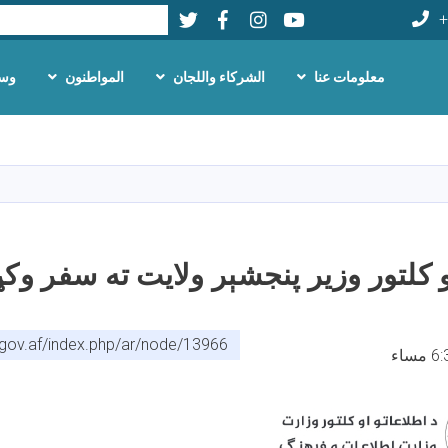
Twitter
Facebook
LinkedIn
Youtube
بحث
+
معلومات عنا
الشركاء واللجان
المواطنون
وسا
تجاوز
إلى
المحتوى
الرئيسي
و کلتور وزیر پنجشېر ولایت ته سفر وکړ
.gov.af/index.php/ar/node/13966