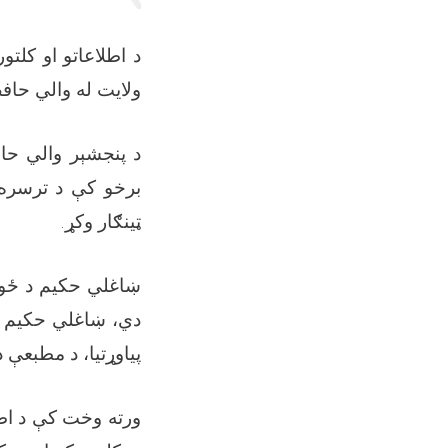
د اطلاعاتو او کلت
ولایت له والي حافظ
د پنجشېر والي حا
برخو کې د ترسره ش
ټینګار وکړ.
ښاغلي حکیم د ځوان
دي، ښاغلي حکیم هم
پیاوړتیا، د مطبعې د 
ورته وخت کې د اطل