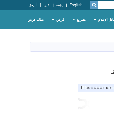
پښتو
دری
اردو
SEARCH
English
ئل الإعلام
تشريع
فرص
صالة عرض
https://www.moic