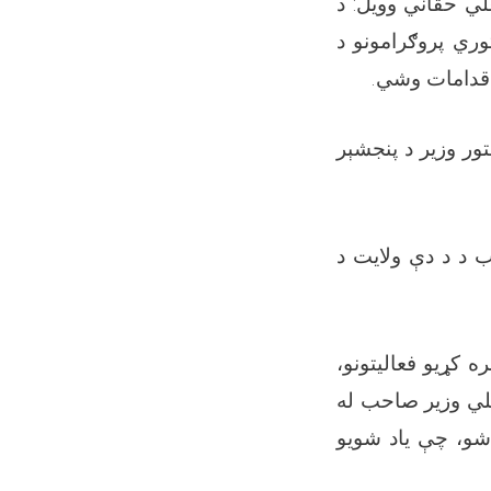
لي حقاني وویل: د
وري پروګرامونو د
م اقدامات وشي.
لتور وزیر د پنجشېر
 د د دې ولایت د
 کړیو فعالیتونو،
غلي وزیر صاحب له
شو، چې یاد شویو