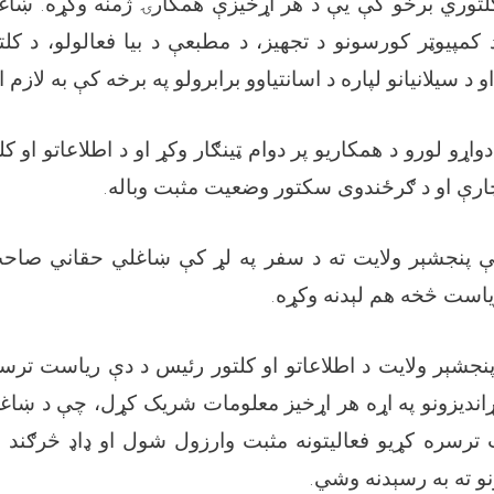
لتوري برخو کې یې د هر اړخیزې همکارۍ ژمنه وکړه. ښاغ
 کمپیوټر کورسونو د تجهیز، د مطبعې د بیا فعالولو، د کلت
و د سیلانیانو لپاره د اسانتیاوو برابرولو په برخه کې به لاز
واړو لورو د همکاریو پر دوام ټینګار وکړ او د اطلاعاتو او ک
چارې او د ګرځندوی سکتور وضعیت مثبت وباله.
چې پنجشېر ولایت ته د سفر په لړ کې ښاغلي حقاني صاحب
ریاست څخه هم لېدنه وکړه.
پنجشېر ولایت د اطلاعاتو او کلتور رئیس د دې ریاست ترسره
وړاندیزونو په اړه هر اړخیز معلومات شریک کړل، چې د ښا
ترسره کړیو فعالیتونه مثبت وارزول شول او ډاډ څرګند 
نو ته به رسېدنه وشي.