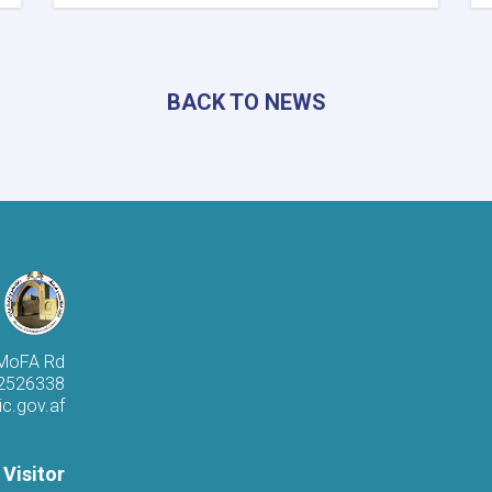
اختتام
برنامج
التدريب
العملي
لطلبة
BACK TO NEWS
كليات
الصحافة
والعلوم
الاجتماعية
وتوزيع
شهادات
التخرج
 MoFA Rd
 2526338
c.gov.af
 Visitor