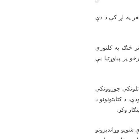
فر په لړ کې د دې
ر څنګ په کلتوري
و پر پیاوړتیا یې
اتلونکي جوړوونکي
، د کتابتونونو د
نګار وکړ.
 شویو وړاندیزونو