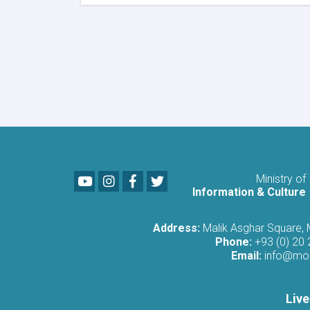
اللجنة
المعنية
بإصلاح
اللوحات
واللافتات
الإعلانية
تعقد
اجتماعًا
تشاوريًا
Youtube
LinkedIn
Facebook
Twitter
Ministry of
Information & Culture
Address:
Malik Asghar Square,
Phone:
+93 (0) 20
Email:
info@moi
Live