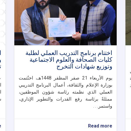
اختتام برنامج التدريب العملي لطلبة
ا
كليات الصحافة والعلوم الاجتماعية
و
وتوزيع شهادات التخرج
ت
يوم الأربعاء 21 صفر المظفر 1448هـ، اختُتمت
ع
بوزارة الإعلام والثقافة، أعمال البرنامج التدريبي
ا
2 أسد
العملي الذي نظمته رئاسة شؤون الموظفين،
ا
ممثلةً برئاسة رفع القدرات والتطوير الإداري،
س
واستمر. . .
e
about
Read more