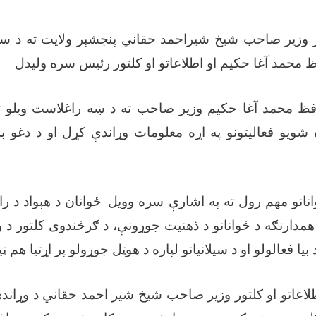
ور وزیر صاحب شیخ شیراحمد حقاني پنجشېر ولایت ته د س
 محمد آغا حکیم او اطلاعاتو او کلتور رئیس سره ولیدل.
فظ محمد آغا حکیم وزیر صاحب ته د ښه راغلاست ویلو ت
ویو فعالیتونو په اړه معلومات وړاندې کړل او د دغو برخ
انو مهم رول ته په اشارې سره وویل: ځوانان د هېواد د ر
دارنګه د ځوانانو د ذهنیت جوړونې، د ګرځندوی کلتور د ودې
بیا فعالولو او د سیلانیانو لپاره د هوټل جوړولو پر اړتیا هم ټی
اعاتو او کلتور وزیر صاحب شیخ شیر احمد حقاني د وړاندې