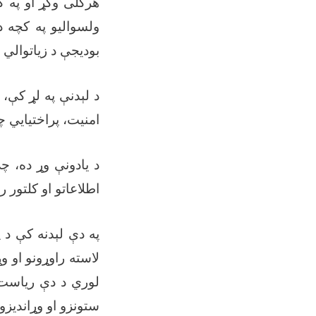
هرکلی وکړ او په ک
ولسوالیو په کچه د
بودیجې د زیاتوالي ا
د لېدنې په لړ کې، د
امنیت، پراختیایي 
د یادونې وړ ده، 
اطلاعاتو او کلتور 
په دې لېدنه کې د 
لاسته راوړونو او 
لوري د دې ریاست 
ستونزو او وړاندیزو