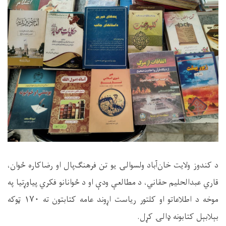
د کندوز ولایت خان‌آباد ولسوالۍ یو تن فرهنګ‌پال او رضاکاره ځوان،
قاري عبدالحلیم حقاني، د مطالعې ودې او د ځوانانو فکري پیاوړتیا په
موخه د اطلاعاتو او کلتور ریاست اړوند عامه کتابتون ته ۱۷۰ ټوکه
بېلابېل کتابونه ډالۍ کړل.