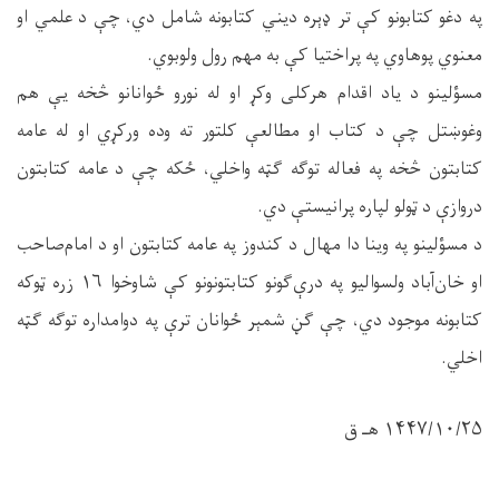
په دغو کتابونو کې تر ډېره دیني کتابونه شامل دي، چې د علمي او
معنوي پوهاوي په پراختیا کې به مهم رول ولوبوي.
مسؤلینو د یاد اقدام هرکلی وکړ او له نورو ځوانانو څخه یې هم
وغوښتل چې د کتاب او مطالعې کلتور ته وده ورکړي او له عامه
کتابتون څخه په فعاله توګه ګټه واخلي، ځکه چې د عامه کتابتون
دروازې د ټولو لپاره پرانیستې دي.
د مسؤلینو په وینا دا مهال د کندوز په عامه کتابتون او د امام‌صاحب
او خان‌آباد ولسوالیو په درې‌ګونو کتابتونونو کې شاوخوا ۱۶ زره ټوکه
کتابونه موجود دي، چې ګڼ شمېر ځوانان ترې په دوامداره توګه ګټه
اخلي.
۱۴۴۷/۱۰/۲۵ هـ ق