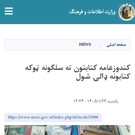
tion
وزارت اطلاعات و فرهنگ
Skip
to
main
صفحه اصلی
NEWS
content
کندوزعامه کتابتون ته سلګونه ټوکه
کتابونه ډالۍ شول
یکشنبه ۱۴۰۵/۱/۲۳ - ۱۴:۳۴
https://www.moic.gov.af/index.php/dr/node/13960