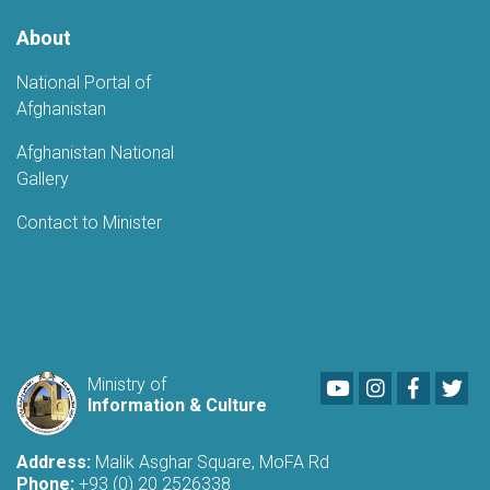
About
National Portal of
Afghanistan
Afghanistan National
Gallery
Contact to Minister
Youtube
LinkedIn
Faceboo
Twi
Ministry of
Information & Culture
Address:
Malik Asghar Square, MoFA Rd
Phone:
+93 (0) 20 2526338