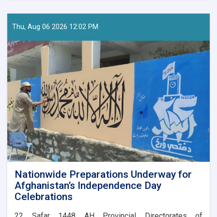
of
Tourism
Research
Thu, Aug 06 2026 12:02 PM
and
Development
Visits
Kunar
to
Assess
Tourism
Potential
Nationwide Preparations Underway for
Afghanistan’s Independence Day
Celebrations
​22 Safar 1448 AH Provincial Directorates of