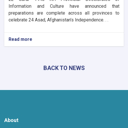
Information and Culture have announced that
preparations are complete across all provinces to
celebrate 24 Asad, Afghanistan’s Independence. . .
Read more
about
Nationwide
Preparations
Underway
for
BACK TO NEWS
Afghanistan’s
Independence
Day
Celebrations
About