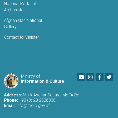
National Portal of
Afghanistan
Afghanistan National
Gallery
Contact to Minister
Youtube
LinkedIn
Faceboo
Twi
Ministry of
Information & Culture
Address:
Malik Asghar Square, MoFA Rd
Phone:
+93 (0) 20 2526338
Email:
info@moic.gov.af