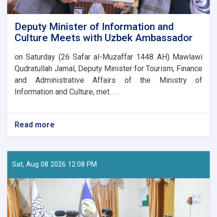
Deputy Minister of Information and
Culture Meets with Uzbek Ambassador
on Saturday (26 Safar al-Muzaffar 1448 AH) Mawlawi
Qudratullah Jamal, Deputy Minister for Tourism, Finance
and Administrative Affairs of the Ministry of
Information and Culture, met. . .
Read more
about
Deputy
Minister
of
Information
Sat, Aug 08 2026 12:08 PM
and
Culture
Meets
with
Uzbek