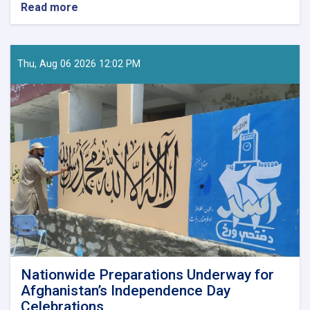
Read more
about
Director
of
Tourism
Research
Thu, Aug 06 2026 12:02 PM
and
Development
Visits
Kunar
to
Assess
Tourism
Potential
Nationwide Preparations Underway for
Afghanistan’s Independence Day
Celebrations