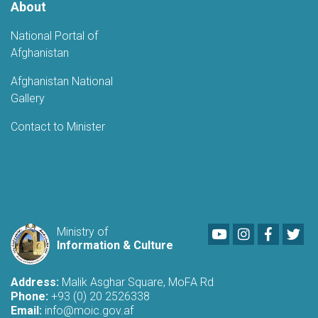
About
National Portal of
Afghanistan
Afghanistan National
Gallery
Contact to Minister
Youtube
LinkedIn
Faceboo
Twi
Ministry of
Information & Culture
Address:
Malik Asghar Square, MoFA Rd
Phone:
+93 (0) 20 2526338
Email:
info@moic.gov.af