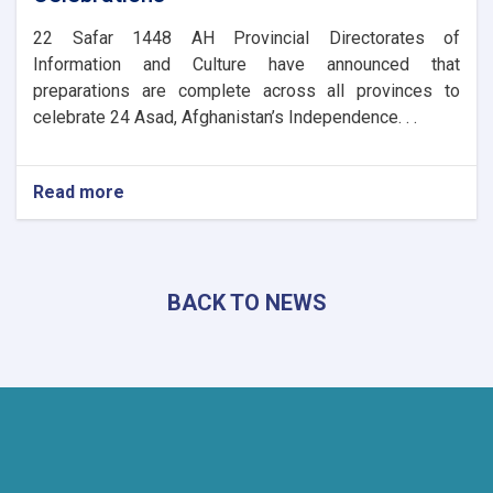
​22 Safar 1448 AH Provincial Directorates of
Information and Culture have announced that
preparations are complete across all provinces to
celebrate 24 Asad, Afghanistan’s Independence. . .
Read more
about
Nationwide
Preparations
Underway
for
BACK TO NEWS
Afghanistan’s
Independence
Day
Celebrations