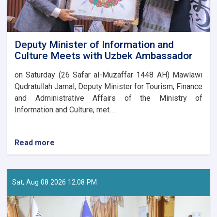
Deputy Minister of Information and
Culture Meets with Uzbek Ambassador
on Saturday (26 Safar al-Muzaffar 1448 AH) Mawlawi
Qudratullah Jamal, Deputy Minister for Tourism, Finance
and Administrative Affairs of the Ministry of
Information and Culture, met. . .
Read more
about
Deputy
Minister
of
Information
Sat, Aug 08 2026 12:08 PM
and
Culture
Meets