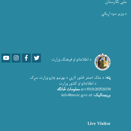
ملی نگارستان
د وزیر سره اړیکې
Youtube
LinkedIn
Facebook
Twitter
د اطلاعاتو او فرهنګ وزارت
پته:
د ملک اصغر څلور لاري د بهرنیو چارو وزارت سړک
د اطلاعاتو او کلتور وزارت
202526338(0)93+
:د معلومات څانګه
بریښنالیک:
info@moic.gov.af
Live Visitor