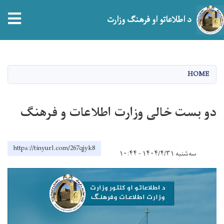
tion
د اطلاعاتو او فرهنګ وزارت
اصلي
منځپانګه
دانګل
HOME
دو بست خالی وزارت اطلاعات و فرهنگ
https://tinyurl.com/267qjyk8
سه‌شنبه ۱۴۰۴/۴/۳۱ - ۱۰:۴۴