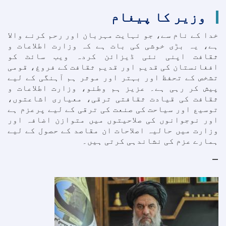
وزیر کا پیغام
خدا کے نام سے، جو نہایت مہربان اور رحم کرنے والا
ہے، یہ بڑی خوشی کی بات ہے کہ وزارت اطلاعات و
ثقافت اپنی نئی ڈیزائن کردہ ویب سائٹ کو
افغانستان کی قدیم اور قدیم ثقافت کے فروغ، قومی
تشخص کے تحفظ اور بہتر اور موثر ہم آہنگی کے لیے
پیش کر رہی ہے۔ عزیز ہم وطنو، وزارت اطلاعات و
ثقافت کی قیادت ثقافتی ترقی، معیاری اشاعتوں،
توسیع اور سیاحت کی صنعت کی ترقی کے لیے پرعزم ہے
اور نوجوانوں کی صلاحیتوں میں متوازن اضافہ اور
وزارت میں حالیہ اصلاحات ان مقاصد کے حصول کے لیے
ہمارے عزم کی نشاندہی کرتی ہیں۔