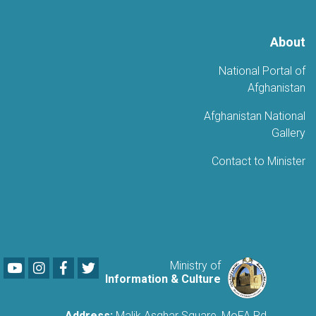
About
National Portal of
Afghanistan
Afghanistan National
Gallery
Contact to Minister
Youtube
LinkedIn
Facebook
Twitter
Ministry of
Information & Culture
Address:
Malik Asghar Square, MoFA Rd