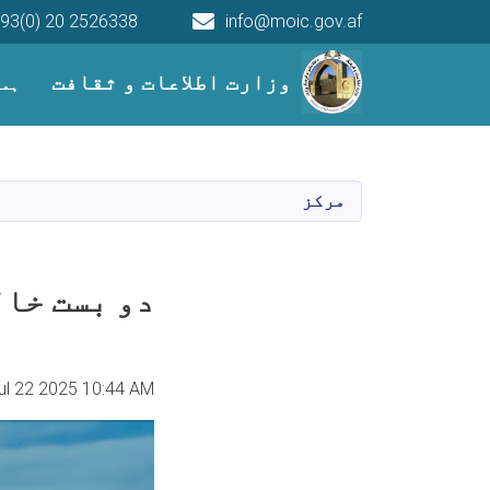
93(0) 20 2526338
info@moic.gov.af
Main navigation
وزارت اطلاعات و ثقافت
ہما
مرکز
دو بست خال
Jul 22 2025 10:44 AM