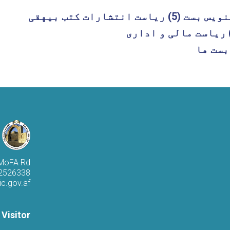
ست انتشارات کتب بیهقی
بست ها
 MoFA Rd
 2526338
c.gov.af
 Visitor