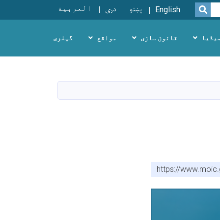
پښتو
دری
العربية
SEARCH
English
یڈیا
قانون سازی
مواقع
گیلری
https://www.moic.