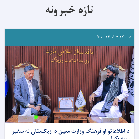
تازه خبرونه
شنبه ۱۴۰۵/۵/۱۷ - ۱۷:۱
د اطلاعاتو او فرهنګ وزارت معین د ازبکستان له سفیر
سره وکتل