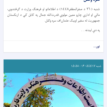
شنبه ( ٢٦ د صفرالمظفر١٤٤٨) د اطلاعاتو او فرهنګ وزارت د ګرځندوی،
مالي او اداري چارو معین مولوي قدرت‌الله جمال په کابل کې د ازبکستان
جمهوریت له سفیر اویبک عثمان‌اف سره وکتل.
په دې لیدنه. . .
نور...
شنبه ۱۴۰۵/۵/۱۷ - ۱۵:۵۸