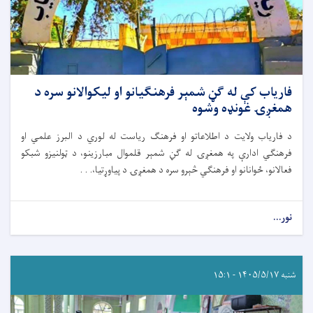
فاریاب کې له ګڼ شمېر فرهنګیانو او لیکوالانو سره د
همغږۍ غونډه وشوه
د فاریاب ولایت د اطلاعاتو او فرهنګ ریاست له لوري د البرز علمي او
فرهنګي ادارې په همغږۍ له ګڼ شمېر قلموال مبارزینو، د ټولنیزو شبکو
فعالانو، ځوانانو او فرهنګي څېرو سره د همغږۍ د پیاوړتیا،. . .
نور...
شنبه ۱۴۰۵/۵/۱۷ - ۱۵:۱