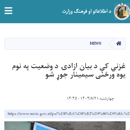
tion
د اطلاعاتو او فرهنګ وزارت
اصلي
منځپانګه
دانګل
HOME
NEWS
غزني کې د بیان ازادۍ د وضعیت په نوم
یوه ورځنی سیمینار جوړ شو
چهارشنبه ۱۴۰۴/۸/۲۱ - ۱۴:۴۵
https://www.moic.gov.af/ps/%D8%BA%D8%B2%D9%86%D