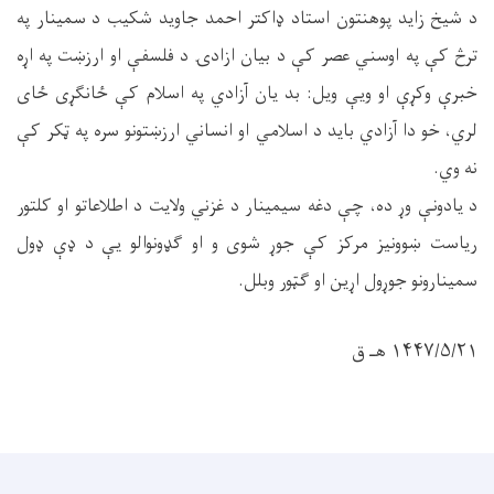
د شیخ زاید پوهنتون استاد ډاکتر احمد جاوید شکیب د سمینار په
ترڅ کې په اوسني عصر کې د بیان ازادۍ د فلسفې او ارزښت په اړه
خبرې وکړې او ویې ‌ویل: بد یان آزادي په اسلام کې ځانګړی ځای
لري، خو دا آزادي باید د اسلامي او انساني ارزښتونو سره په ټکر کې
نه وي.
د یادونې وړ ده، چې دغه سیمینار د غزني ولایت د اطلاعاتو او کلتور
ریاست ښوونیز مرکز کې جوړ شوی و او ګډونوالو یې د ډې ډول
سمینارونو جوړول اړین او ګټور وبلل.
۱۴۴۷/۵/۲۱ هـ ق