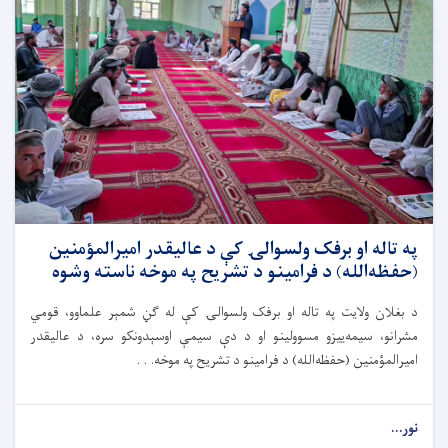
په تاله‌ او برفک ولسوالۍ کې د عالیقدر امیرالمؤمنین
(حفظه‌الله) د فرامینو د تشریح په موخه ناسته وشوه
د بغلان ولایت په تاله ا‌و برفک ولسوالۍ کې له ګڼ شمېر علماوو، قومي
مشرانو، سیمه‌ییزو مسوولینو او د دې سیمې اوسېدونکو سره، د عالیقدر
امیرالمؤمنین (حفظه‌الله) د فرامینو د تشریح په موخه. . .
نور...