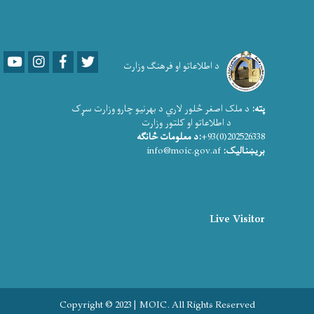
Youtube
LinkedIn
Facebook
Twitter
د اطلاعاتو او فرهنګ وزارت
پته:
د ملک اصغر څلور لاري د بهرنیو چارو وزارت سړک
د اطلاعاتو او کلتور وزارت
202526338(0)93+
:د معلومات څانګه
بریښنالیک:
info@moic.gov.af
Live Visitor
Copyright © 2023 | MOIC. All Rights Reserved