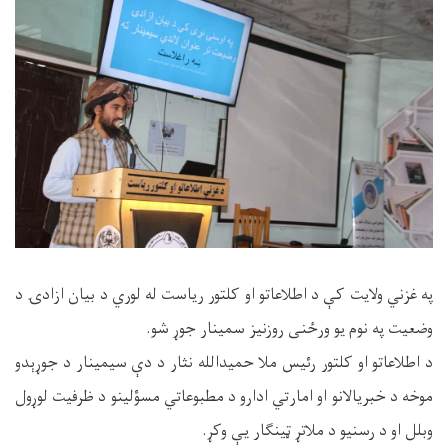
په غزني ولایت کې د اطلاعاتو او کلتور ریاست له لوري د بیان ازادۍ د
وضعیت په نوم یو ورځنی روزنیز سمینار جوړ شو.
د اطلاعاتو او کلتور رئیس ملا حمیدالله نثار د دې سیمینار د جوړېدو
موخه د خبریالانو او امارتي ادارو د مطبوعاتي مسؤلینو د ظرفیت لوړول
وبلل او د رسنیو د ملاتړ ټینګار یې وکړ.