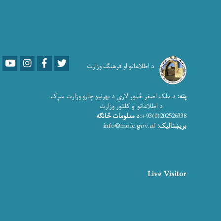
Youtube
LinkedIn
Facebook
Twitter
د اطلاعاتو او فرهنګ وزارت
پته:
د ملک اصغر څلور لاري د بهرنیو چارو وزارت سړک
د اطلاعاتو او کلتور وزارت
202526338(0)93+
:د معلومات څانګه
بریښنالیک:
info@moic.gov.af
Live Visitor