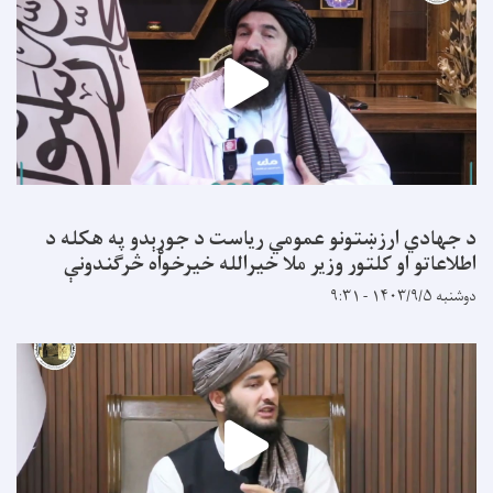
د جهادي ارزښتونو عمومي ریاست د جوړېدو په هکله د
اطلاعاتو او کلتور وزير ملا خیرالله خیرخواه څرګندونې
دوشنبه ۱۴۰۳/۹/۵ - ۹:۳۱