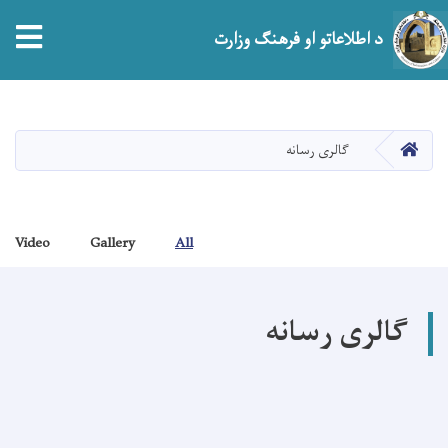
tion
د اطلاعاتو او فرهنګ وزارت
اصلي
منځپانګه
دانګل
HOME
گالری رسانه
Video
Gallery
All
گالری رسانه