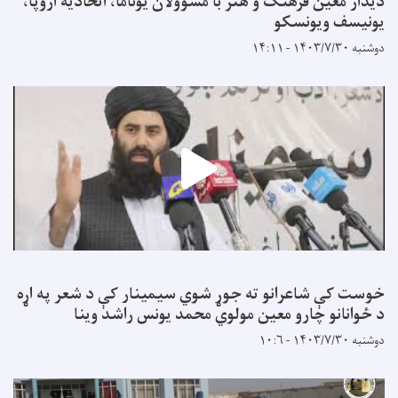
دیدار معین فرهنگ و هنر با مسوولان یوناما، اتحادیه اروپا،
یونیسف ویونسکو
دوشنبه ۱۴۰۳/۷/۳۰ - ۱۴:۱۱
خوست کې شاعرانو ته جوړ شوي سیمینار کې د شعر په اړه
د ځوانانو چارو معین مولوي محمد یونس راشد وینا
دوشنبه ۱۴۰۳/۷/۳۰ - ۱۰:۶