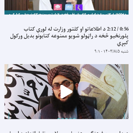
0:56 / 2:12 د اطلاعاتو او کلتور وزارت له لوري کتاب
پلورنځیو څخه د راټولو شویو ممنوعه کتابونو بدیل ورکول
کېږي
شنبه ۱۴۰۳/۸/۵ - ۹:۱