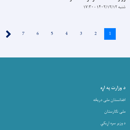
شنبه ۱۴۰۲/۱۲/۱۲ - ۱۷:۳۰
Pagination
››
1
اوسنی
2
پاڼه
3
پاڼه
4
پاڼه
5
پاڼه
6
پاڼه
7
پاڼه
پاڼه
د وزارت په اړه
افغانستان ملی دریڅه
ملی نگارستان
د وزیر سره اړیکې