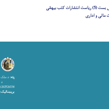
ارات کتب بیهقی
پته:
د ملک ا
د اطلاعات
202526338(0)93+
بریښنالیک: