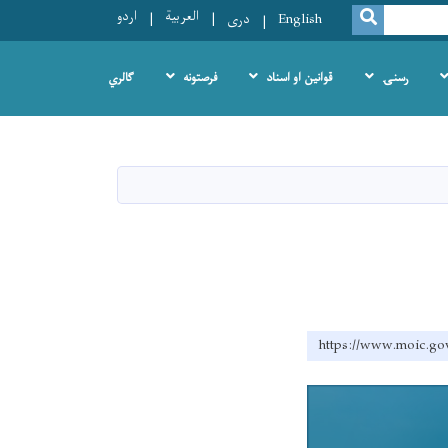
العربية
اردو
SEARCH
English
دری
رسنۍ
قوانین او اسناد
فرصتونه
ګالري
https://www.moic.gov