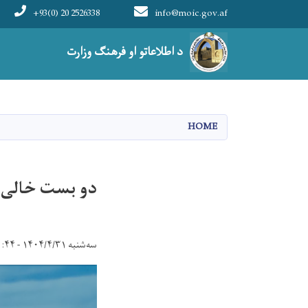
+93(0) 20 2526338
info@moic.gov.af
Main navigation
د اطلاعاتو او فرهنګ وزارت
HOME
دو بست خالی 
سه‌شنبه ۱۴۰۴/۴/۳۱ - ۱۰:۴۴