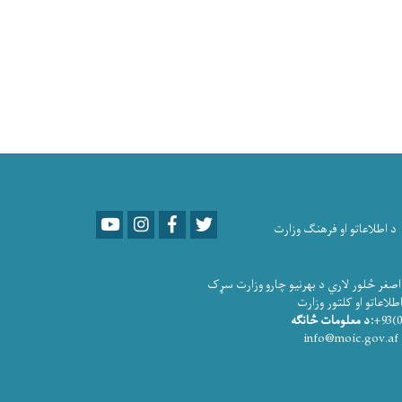
Youtube
LinkedIn
Facebook
Twitter
د اطلاعاتو او فرهنګ وزارت
صغر څلور لاري د بهرنیو چارو وزارت سړک
و او کلتور وزارت
:د معلومات څانګه
info@moic.gov.af