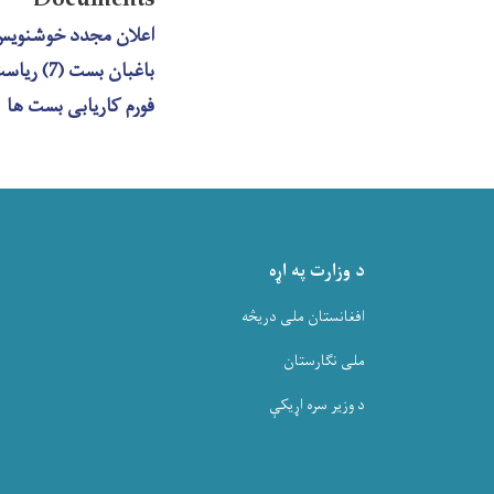
Documents
اعلان مجدد خوشنویس بست (5) ریاست انتش
باغبان بست (7) ریاست مالی و اداری
فورم کاریابی بست ها
د وزارت په اړه
افغانستان ملی دریڅه
ملی نگارستان
د وزیر سره اړیکې