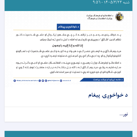
شنبه ۱۴۰۵/۳/۲۳ - ۹:۵۶
د خواخوږۍ پيغام
نور...