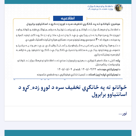
ځوانانو ته په ځانګړي تخفیف سره د لوړو زده_کړو د
اسانتیاوو برابرول
نور...