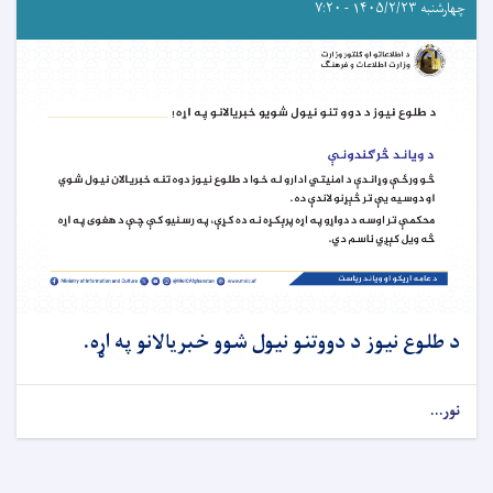
چهارشنبه ۱۴۰۵/۲/۲۳ - ۷:۲۰
د طلوع نیوز د دووتنو نیول شوو خبریالانو په اړه.
نور...