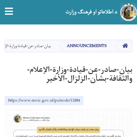
tion
د اطلاعاتو او فرهنګ وزارت
اصلي
منځپانګه
دانګل
HOME
ANNOUNCEMENTS
بيان-صادر-عن-قيادة-وزارة-الإعلام
بيان-صادر-عن-قيادة-وزارة-الإعلام-
والثقافة-بشأن-الزلزال-الأخير
https://www.moic.gov.af/ps/node/12484