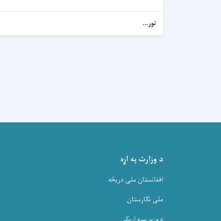
نور...
د وزارت په اړه
افغانستان ملی دریڅه
ملی نگارستان
د وزیر سره اړیکې