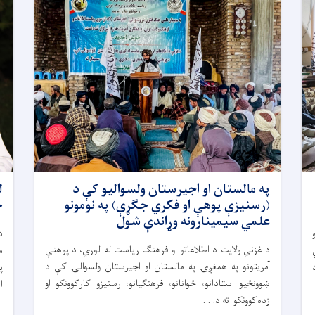
په مالستان او اجیرستان ولسوالیو کې د
ل
(رسنیزې پوهې او فکري جګړې) په نومونو
ځ
علمي سیمینارونه وړاندې شول
د
د غزني ولایت د اطلاعاتو او فرهنګ ریاست له لوري، د پوهنې
م
آمریتونو په همغږۍ په مالستان او اجیرستان ولسوالۍ کې د
پ
ښوونځیو استادانو، ځوانانو، فرهنګیانو، رسنیزو کارکوونکو او
ا
زده‌کوونکو ته د. . .