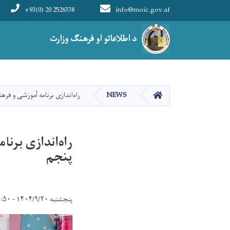
+93(0) 20 2526338
info@moic.gov.af
Main navigation
د اطلاعاتو او فرهنګ وزارت
HOME
NEWS
راه‌اندازی برنامه آموزشی و فره
راه‌اندازی برن
پنجم
پنجشنبه ۱۴۰۴/۹/۲۰ - ۱۴:۵۰