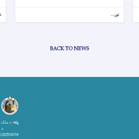
نور...
ن
BACK TO NEWS
پته:
د ملک ا
د اطلاعات
202526338(0)93+