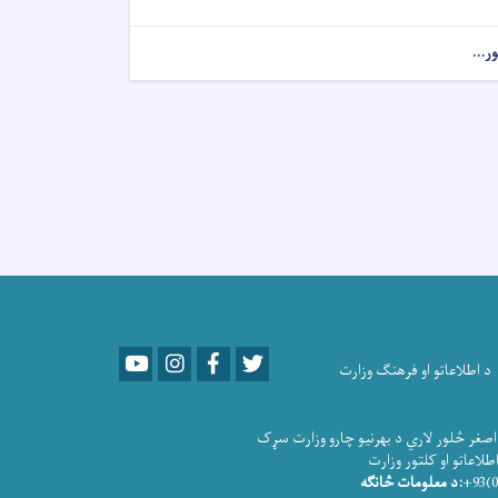
ور...
Youtube
LinkedIn
Facebook
Twitter
د اطلاعاتو او فرهنګ وزارت
صغر څلور لاري د بهرنیو چارو وزارت سړک
و او کلتور وزارت
:د معلومات څانګه