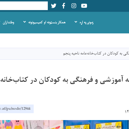
Twitter
Facebook
LinkedIn
Youtube
Search
زمونږ په اړه
همکار بنسټونه او کمیسیونونه
وطنداران
اصلي
منځپانګه
دانګل
نگی به کودکان در کتاب‌خانه‌عامه ناحیه پنجم
امه آموزشی و فرهنگی به کودکان در کتاب‌خانه‌
.af/ps/node/12944