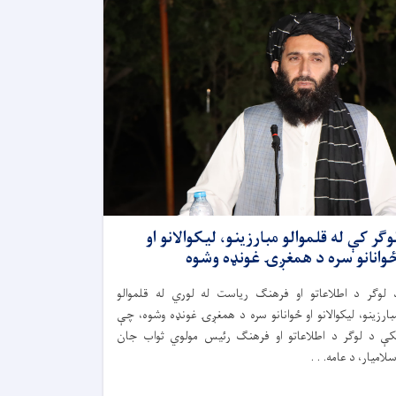
وګر کې له قلموالو مبارزینو، لیکوالانو او
وانانو سره د همغږۍ غونډه وشوه
 لوګر د اطلاعاتو او فرهنګ ریاست له لوري له قلموالو
بارزینو، لیکوالانو او ځوانانو سره د همغږۍ غونډه وشوه، چې
کې د لوګر د اطلاعاتو او فرهنګ رئیس مولوي ثواب جان
سلامیار، د عامه. . .