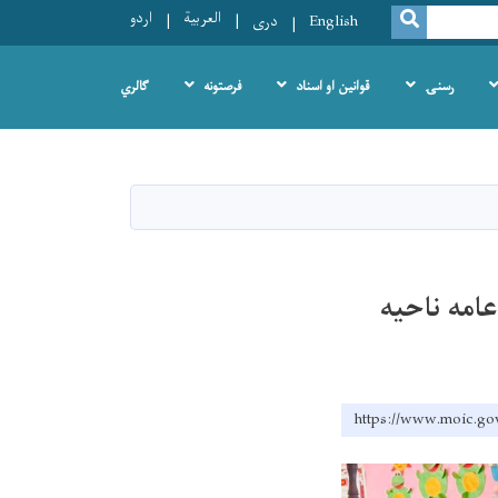
العربية
اردو
SEARCH
English
دری
رسنۍ
قوانین او اسناد
فرصتونه
ګالري
عامه ناحیه
https://www.moic.gov