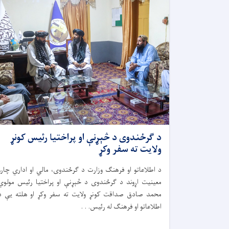
د ګرځندوی د څېړنې او پراختیا رئیس کونړ
ولایت ته سفر وکړ
د اطلاعاتو او فرهنګ وزارت د ګرځندوی، مالي او اداري چارو
معینیت اړوند د ګرځندوی د څېړنې او پراختیا رئیس مولوي
محمد صادق صداقت کونړ ولایت ته سفر وکړ او هلته یې د
اطلاعاتو او فرهنګ له رئیس. . .