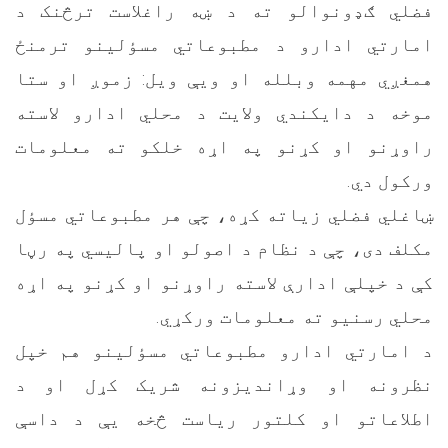
فضلي ګډونوالو ته د ښه راغلاست ترڅنک د
امارتي ادارو د مطبوعاتي مسؤلینو ترمنځ
همغږي مهمه وبلله او ویې ویل: زموږ او ستا
موخه د دایکندي ولایت د محلي ادارو لاسته
راوړنو او کړنو په اړه خلکو ته معلومات
ورکول دي.
ښاغلي فضلي زیاته کړه، چې هر مطبوعاتي مسؤل
مکلف دی، چې د نظام د اصولو او پالیسي په رڼا
کې د خپلې ادارې لاسته راوړنو او کړنو په اړه
محلي رسنیو ته معلومات ورکړي.
د امارتي ادارو مطبوعاتي مسؤلینو هم خپل
نظرونه او وړاندیزونه شریک کړل او د
اطلاعاتو او کلتور ریاست څخه یې د داسې