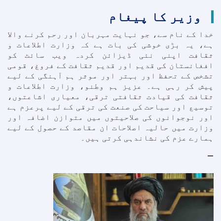
وزیر کا پیغام
خدا کے نام سے، جو نہایت مہربان اور رحم کرنے والا
ہے، یہ بڑی خوشی کی بات ہے کہ وزارت اطلاعات و
ثقافت اپنی نئی ڈیزائن کردہ ویب سائٹ کو
افغانستان کی قدیم اور قدیم ثقافت کے فروغ، قومی
تشخص کے تحفظ اور بہتر اور موثر ہم آہنگی کے لیے
پیش کر رہی ہے۔ عزیز ہم وطنو، وزارت اطلاعات و
ثقافت کی قیادت ثقافتی ترقی، معیاری اشاعتوں،
توسیع اور سیاحت کی صنعت کی ترقی کے لیے پرعزم ہے
اور نوجوانوں کی صلاحیتوں میں متوازن اضافہ اور
وزارت میں حالیہ اصلاحات ان مقاصد کے حصول کے لیے
ہمارے عزم کی نشاندہی کرتی ہیں۔