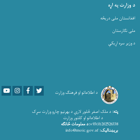
د وزارت په اړه
افغانستان ملی دریڅه
ملی نگارستان
د وزیر سره اړیکې
Youtube
LinkedIn
Facebook
Twitter
د اطلاعاتو او فرهنګ وزارت
پته:
د ملک اصغر څلور لاري د بهرنیو چارو وزارت سړک
د اطلاعاتو او کلتور وزارت
202526338(0)93+
:د معلومات څانګه
بریښنالیک:
info@moic.gov.af