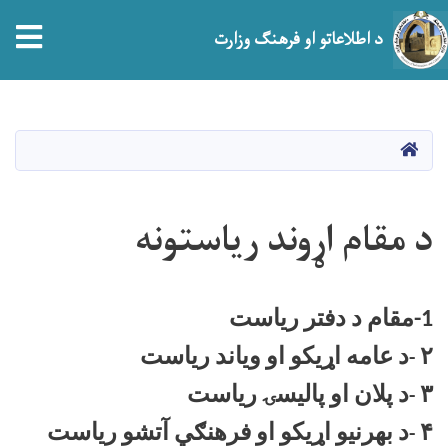
tion
د اطلاعاتو او فرهنګ وزارت
اصلي
منځپانګه
دانګل
HOME
د مقام اړوند ریاستونه
1-مقام د دفتر رياست
۲
د عامه اړيکو او وياند رياست
-
۳
د پلان او پاليسۍ رياست
-
۴
د بهرنيو اړيکو او فرهنګي آتشو رياست
-