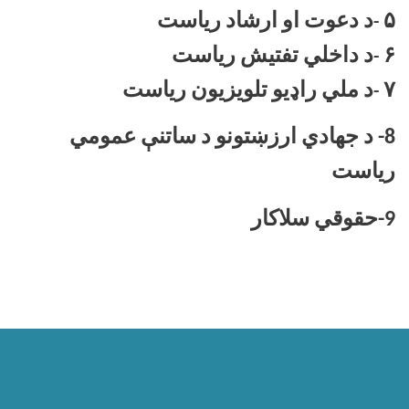
۵
د دعوت او ارشاد رياست
-
۶
د داخلي تفتيش رياست
-
۷
د ملي راډيو تلويزيون رياست
-
8- د جهادي ارزښتونو د ساتنې عمومي
رياست
9-حقوقي سلاکار