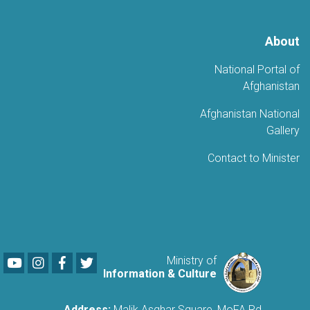
About
National Portal of
Afghanistan
Afghanistan National
Gallery
Contact to Minister
Youtube
LinkedIn
Facebook
Twitter
Ministry of
Information & Culture
Address:
Malik Asghar Square, MoFA Rd