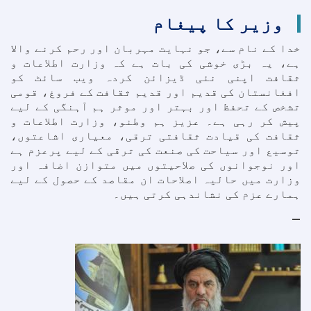
وزیر کا پیغام
خدا کے نام سے، جو نہایت مہربان اور رحم کرنے والا
ہے، یہ بڑی خوشی کی بات ہے کہ وزارت اطلاعات و
ثقافت اپنی نئی ڈیزائن کردہ ویب سائٹ کو
افغانستان کی قدیم اور قدیم ثقافت کے فروغ، قومی
تشخص کے تحفظ اور بہتر اور موثر ہم آہنگی کے لیے
پیش کر رہی ہے۔ عزیز ہم وطنو، وزارت اطلاعات و
ثقافت کی قیادت ثقافتی ترقی، معیاری اشاعتوں،
توسیع اور سیاحت کی صنعت کی ترقی کے لیے پرعزم ہے
اور نوجوانوں کی صلاحیتوں میں متوازن اضافہ اور
وزارت میں حالیہ اصلاحات ان مقاصد کے حصول کے لیے
ہمارے عزم کی نشاندہی کرتی ہیں۔