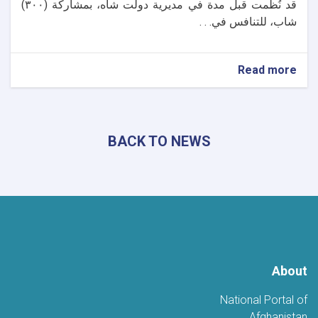
قد نُظِّمت قبل مدة في مديرية دولت شاه، بمشاركة (٣٠٠)
شاب، للتنافس في. . .
about
Read more
إعلان
نتائج
المسابقة
الخاصة
BACK TO NEWS
بالمرسوم
رقم
(١٧)
وتكريم
الفائزين
في
لغمان
About
National Portal of
Afghanistan