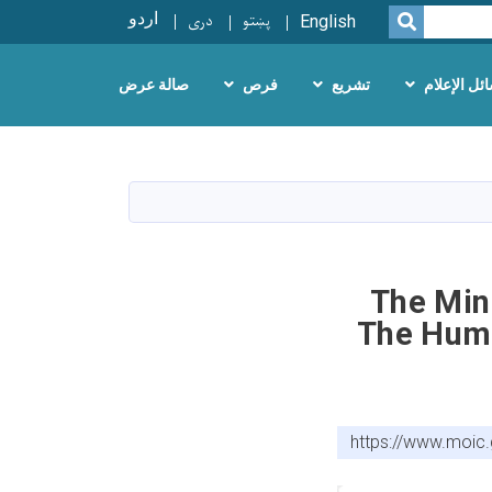
پښتو
دری
اردو
SEARCH
English
ئل الإعلام
تشريع
فرص
صالة عرض
The Min
The Hum
https://www.moic