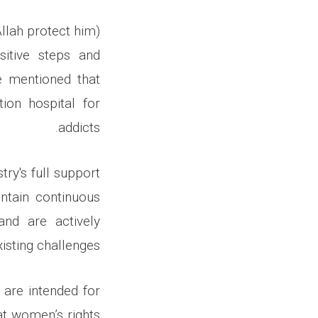
llah protect him)
sitive steps and
he mentioned that
tion hospital for
addicts.
try's full support
ntain continuous
and are actively
sting challenges.
 are intended for
t women’s rights