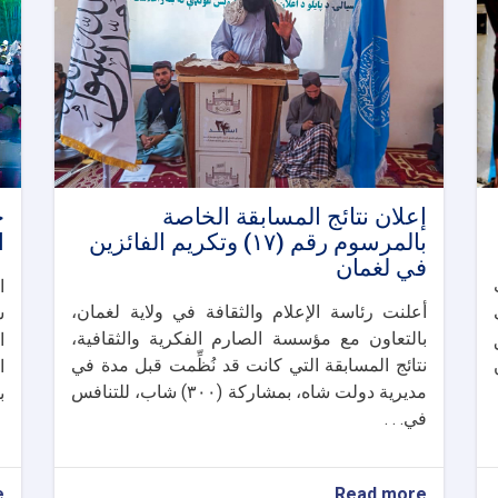
إعلان نتائج المسابقة الخاصة
خ
بالمرسوم رقم (١٧) وتكريم الفائزين
ا
في لغمان
ا
أعلنت رئاسة الإعلام والثقافة في ولاية لغمان،
ش
بالتعاون مع مؤسسة الصارم الفكرية والثقافية،
ا
نتائج المسابقة التي كانت قد نُظِّمت قبل مدة في
ا
مديرية دولت شاه، بمشاركة (٣٠٠) شاب، للتنافس
ب
في. . .
e
about
Read more