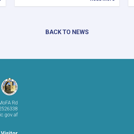
إعلان
نتائج
المسابقة
الخاصة
بالمرسوم
BACK TO NEWS
رقم
(١٧)
وتكريم
الفائزين
في
لغمان
 MoFA Rd
 2526338
c.gov.af
 Visitor