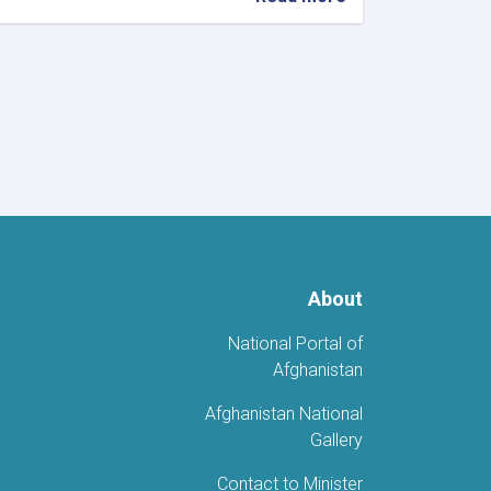
استعدادات
متواصلة
في
مختلف
الولايات
لإحياء
يوم
استقلال
أفغانستان
About
National Portal of
Afghanistan
Afghanistan National
Gallery
Contact to Minister