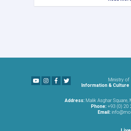
خوست
تحتضن
أمسية
شعرية
حاشدة
احتفاءً
بالذكرى
الخامسة
للتحرير
Youtube
LinkedIn
Facebook
Twitter
Ministry of
Information & Culture
Address:
Malik Asghar Square,
Phone:
+93 (0) 20
Email:
info@moi
Live