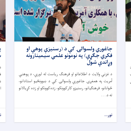
جاغوري ولسوالۍ کې د (رسنیزې پوهې او
فکري جګړې) په نومونو علمي سیمینارونه
س
وړاندې شول
د
د غزني ولایت د اطلاعاتو او فرهنګ ریاست له لوري، د پوهنې
ف
آمریت په همغږۍ جاغوري ولسوالۍ کې د ښوونځیو استادانو،
ځوانانو، فرهنګیانو، رسنیزو کارکوونکو، زده‌کوونکو او زده کړیالانو
ا
ته د. . .
نور...
ن