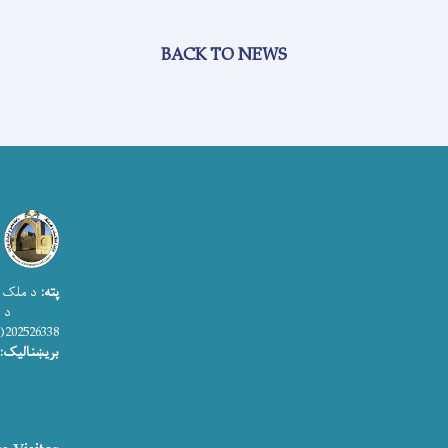
BACK TO NEWS
پته:
د ملک ا
د اطلاعات
202526338(0)93+
بریښنالیک: