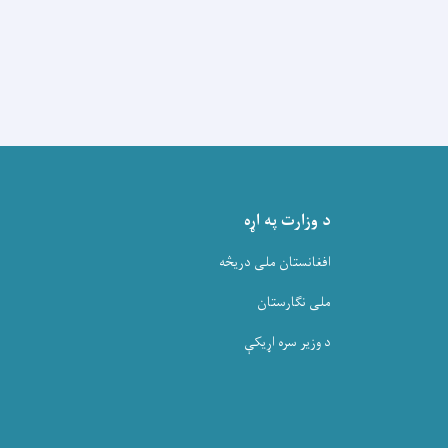
د وزارت په اړه
افغانستان ملی دریڅه
ملی نگارستان
د وزیر سره اړیکې