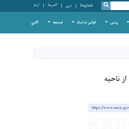
العربية
اردو
SEARCH
English
دری
رسنۍ
قوانین او اسناد
فرصتونه
ګالري
از ناحیه
https://www.moic.gov