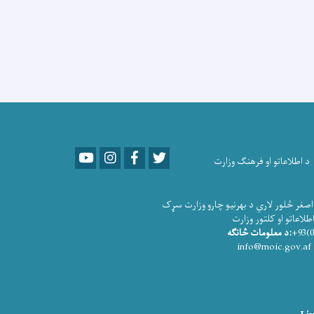
Youtube
LinkedIn
Facebook
Twitter
د اطلاعاتو او فرهنګ وزارت
صغر څلور لاري د بهرنیو چارو وزارت سړک
و او کلتور وزارت
:د معلومات څانګه
info@moic.gov.af