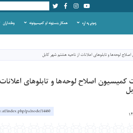
Twitter
Facebook
LinkedIn
Youtube
Search
زمونږ په اړه
همکار بنسټونه او کمیسیونونه
وطنداران
اصلي
منځپانګه
دانګل
لاح لوحه‌ها و تابلوهای اعلانات از ناحیه هشتم شهر کابل
کمیسیون اصلاح لوحه‌ها و تابلوهای اعلانات 
ل
.af/index.php/ps/node/14460