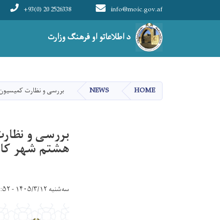
+93(0) 20 2526338
info@moic.gov.af
Main navigation
د اطلاعاتو او فرهنګ وزارت
HOME
NEWS
بررسی و نظارت کمیسیون اص
بررسی و نظارت 
هشتم شهر کاب
سه‌شنبه ۱۴۰۵/۳/۱۲ - ۱۴:۵۲