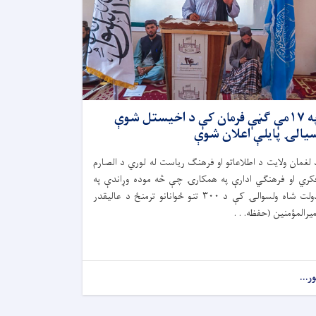
په ۱۷مې ګڼې فرمان کې د اخیستل شوې
یالۍ پایلې اعلان شوې
 لغمان ولایت د اطلاعاتو او فرهنګ ریاست له لوري د الصارم
کري او فرهنګي ادارې په همکارۍ چې څه موده وړاندې په
دولت شاه ولسوالۍ کې د ۳۰۰ تنو ځوانانو ترمنځ د عالیقدر
میرالمؤمنین (حفظه. . .
ور...