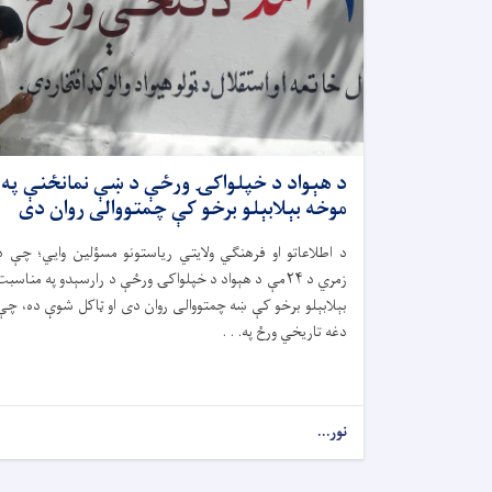
د هېواد د خپلواکۍ ورځې د ښې نمانځنې په
موخه بېلابېلو برخو کې چمتووالی روان دی
د اطلاعاتو او فرهنګي ولایتي ریاستونو مسؤلین وایي؛ چې د
زمري د ۲۴مې د هېواد د خپلواکۍ ورځې د رارسېدو په مناسبت
بېلابېلو برخو کې ښه چمتووالی روان دی او ټاکل شوې ده، چې
دغه تاریخي ورځ په. . .
نور...