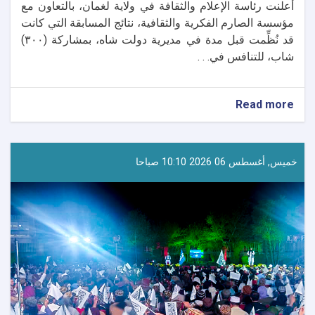
أعلنت رئاسة الإعلام والثقافة في ولاية لغمان، بالتعاون مع
مؤسسة الصارم الفكرية والثقافية، نتائج المسابقة التي كانت
قد نُظِّمت قبل مدة في مديرية دولت شاه، بمشاركة (٣٠٠)
شاب، للتنافس في. . .
about
Read more
إعلان
نتائج
المسابقة
الخاصة
خميس, أغسطس 06 2026 10:10 صباحا
بالمرسوم
رقم
(١٧)
وتكريم
الفائزين
في
لغمان