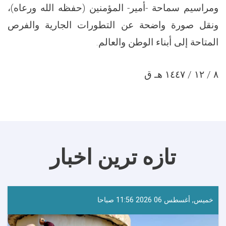
ومراسيم سماحة -أمير- المؤمنين (حفظه الله ورعاه)،
ونقل صورة واضحة عن التطورات الجارية والفرص
المتاحة إلى أبناء الوطن والعالم.
٨ / ١٢ / ١٤٤٧ هـ ق
تازه ترین اخبار
خميس, أغسطس 06 2026 11:56 صباحا