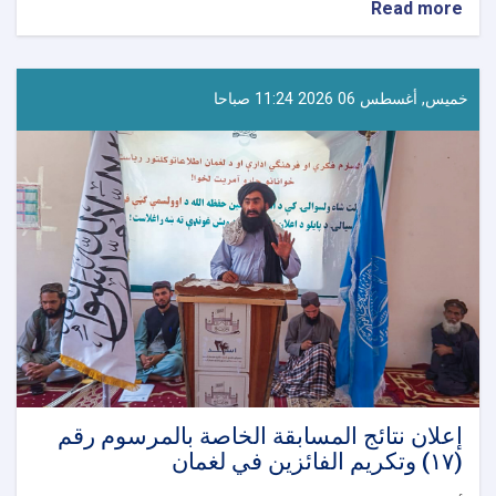
about
Read more
استعدادات
متواصلة
في
مختلف
خميس, أغسطس 06 2026 11:24 صباحا
الولايات
لإحياء
يوم
استقلال
أفغانستان
إعلان نتائج المسابقة الخاصة بالمرسوم رقم
(١٧) وتكريم الفائزين في لغمان