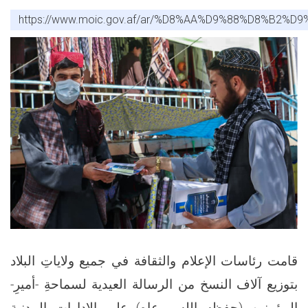
https://www.moic.gov.af/ar/%D8%AA%D9%88%D8
قامت رئاسات الإعلام والثقافة في جميع ولاياتِ البلاد
بتوزيع آلاف النسخ من الرسالة العيدية لسماحةِ -أميرِ-
المؤمنين (حفظه الله ورعاه) على الإدارات المدنية