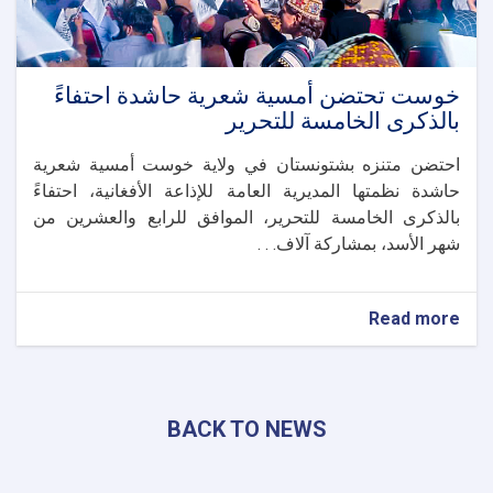
خوست تحتضن أمسية شعرية حاشدة احتفاءً
بالذكرى الخامسة للتحرير
احتضن متنزه بشتونستان في ولاية خوست أمسية شعرية
حاشدة نظمتها المديرية العامة للإذاعة الأفغانية، احتفاءً
بالذكرى الخامسة للتحرير، الموافق للرابع والعشرين من
شهر الأسد، بمشاركة آلاف. . .
about
Read more
خوست
تحتضن
أمسية
شعرية
BACK TO NEWS
حاشدة
احتفاءً
بالذكرى