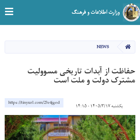
tion
وزارت اطلاعات و فرهنگ
Skip
to
main
صفحه اصلی
NEWS
content
حفاظت از آبدات تاریخی مسوولیت
مشترک دولت و ملت است
https://tinyurl.com/23e4jged
یکشنبه ۱۴۰۵/۳/۱۷ - ۱۴:۱۵