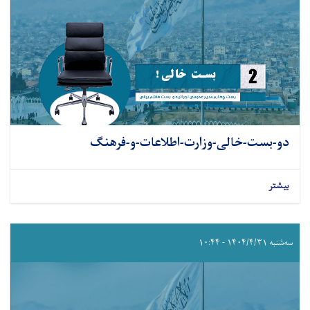
دو-بست-خالی-وزارت-اطلاعات-و-فرهنگ
بیشتر
سه‌شنبه ۱۴۰۴/۴/۳۱ - ۱۰:۴۴