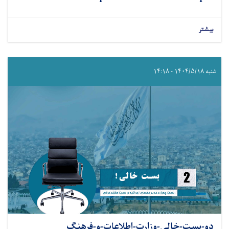
بیشتر
شنبه ۱۴۰۴/۵/۱۸ - ۱۴:۱۸
دو-بست-خالی-وزارت-اطلاعات-و-فرهنگ