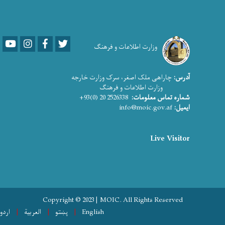
Youtube
LinkedIn
Facebook
Twitter
وزارت اطلاعات و فرهنگ
آدرس:
چاراهی ملک اصغر، سرک وزارت خارجه
وزارت اطلاعات و فرهنگ
شماره تماس معلومات:
2526338 20 (0)93+
ایمیل:
info@moic.gov.af
Live Visitor
Copyright © 2023 | MOIC. All Rights Reserved
English
پښتو
العربية
اردو