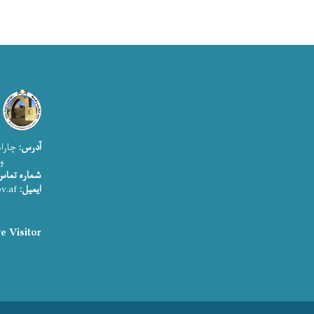
آدرس:
چاراه
وزارت ا
شماره تماس
ایمیل:
info@moic.gov.af
e Visitor