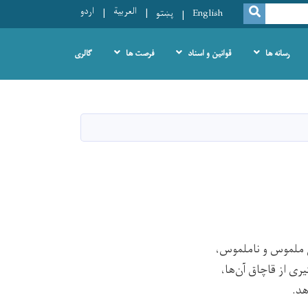
العربية
اردو
SEARCH
English
پښتو
رسانه ها
قوانین و اسناد
فرصت ها
گالری
 ملموس و ناملموس،
ری از قاچاق آن‌ها،
هد.