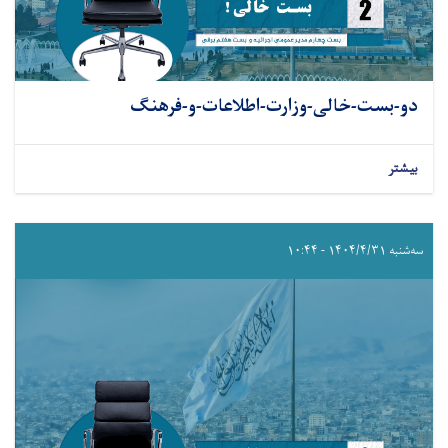
دو-بست-خالی-وزارت-اطلاعات-و-فرهنگ
بیشتر
سه‌شنبه ۱۴۰۴/۴/۳۱ - ۱۰:۴۴