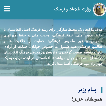
tion
وزارت اطلاعات و فرهنگ
Skip
to
هدف ما ايجاد يک محيط سازگار برای رشد فرهنگ اصيل افغانستان با
main
حفظ هويت ملی، تنوع فرهنگی، وحدت ملی و حفظ ميراثهای
content
ملموس و غیر ملموس فرهنگی؛ حمایت از خلاقيت ها و
فعالیتها فرهنگی همه شمول به خصوص جوانان؛ حمايت از آزادی
بيان و توسعه صنعت گرځندوی و ازينطريق معرفی فرهنگ افغانستان
در سطح منطقه و جهان ميباشد تا افغانستان در آينده نزديک به يک
چهار راه مهم فرهنگی آسيا مبدل گردد.
پیام وزیر
هموطنان عزیز!