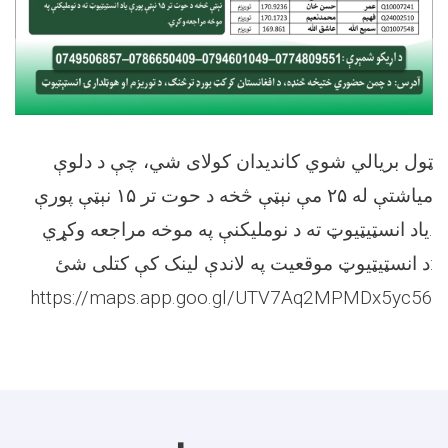
ټول بريالي شوي کانديدان کولای شي، چې د دلوې
مياشتې له ۲۵ مې نېټې څخه د حوت تر ۱۵ نېټې پورې
ياد انسټيټيوټ ته د نوملیکنې په موخه مراجعه وکړي.
د انسټيټيوټ موقعيت په لاندې لينک کې کتلی شئ:
https://maps.app.goo.gl/UTV7Aq2MPMDx5yc56