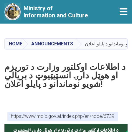
Ministry of
Tog
Information and Culture
Skip
to
main
HOME
ANNOUNCEMENTS
content
د اطلاعات اوکلتور وزارت د توريزم
او هوټل دارۍ انسټيټيوټ د بريالي
شويو نوماندانو د پايلو اعلان!
https://www.moic.gov.af/index.php/en/node/6739