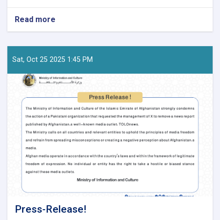
Read more
about
Official-
Statement-
from-
the-
Sat, Oct 25 2025 1:45 PM
Ministry-
of-
Information-
and-
Culture
Press-Release!