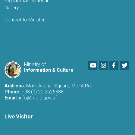
Afghanistan National
Gallery
Contact to Minister
Youtube
LinkedIn
Faceboo
Twi
Ministry of
Information & Culture
Address:
Malik Asghar Square, MoFA Rd
Phone:
+93 (0) 20 2526338
Email:
info@moic.gov.af
Live Visitor