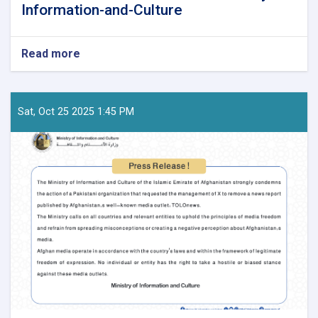
Information-and-Culture
Read more
about
Official-
Statement-
from-
the-
Sat, Oct 25 2025 1:45 PM
Ministry-
of-
Information-
and-
Culture