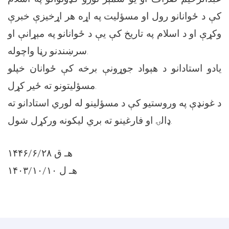
کې د ځوانانو رول او مسؤليت په اړه هر اړخيزې خبرې
وکړې او د اسلام په تاريخ کې يې د ځوانانو په مېړانې او
سرښندنو رڼا واچوله.
يادو استادانو د هېواد جوړونې برخه کې ځوانان خپلو
مسؤلیتونو ته ځير کړل.
د غونډې په وروستيو کې د مسؤلينو له لوري استادانو ته
ډالۍ او فارغینو ته بري ليکونه ورکړل شول.
۱۴۴۶/۶/۲۸ ھـ ق
۱۴۰۳/۱۰/۱۰ ھـ ل