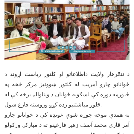
د ننګرهار ولایت داطلاعاتو او کلتور ریاست اړوند د
ځوانانو چارو آمریت له کلتور ښوونيز مرکز څخه په
څلورمه دوره کې لسګونه ځوانان د ويناوالۍ برخه کې له
څلور مياشتنيو زده کړو وروسته فارغ شول.
په همدې موخه جوړه شوې غونډه کې د ځوانانو چارو
آمر قاري محمد آصف زهير فارغینو ته د مبارکۍ ورکولو