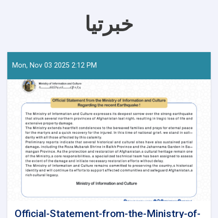
خبرتیا
Mon, Nov 03 2025 2:12 PM
Official-Statement-from-the-Ministry-of-