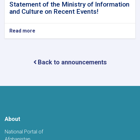
Statement of the Ministry of Information
and Culture on Recent Events!
Read more
about
Statement
of
the
Ministry
Back to announcements
of
Information
and
Culture
on
Recent
Events!
About
National Portal of
Afghanistan