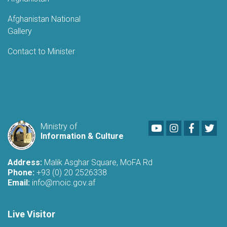
Afghanistan National
Gallery
Contact to Minister
Youtube
LinkedIn
Faceboo
Twi
Ministry of
Information & Culture
Address:
Malik Asghar Square, MoFA Rd
Phone:
+93 (0) 20 2526338
Email:
info@moic.gov.af
Live Visitor