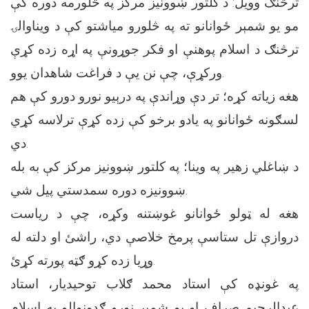
ترڅنګ وويل: د کلتور ښوونيز مرکز په څلورمه دوره کې
مو يو شمېر ځوانانو ته په څلورو مياشتو کې د ويناوالۍ
ترڅنګ د اسلام پوهنې او فکر جوړونې په اړه زده کړې
ورکړې، چې نن يې د فراغت شاهدان يوو.
هغه زياته کړه؛ تر دې وړاندې په درېيو نورو دورو کې هم
لسګونه ځوانانو په يادو برخو کې زده کړې ترلاسه کړي
دي.
د ښاغلي زهير په وينا؛ په کلتور ښوونيز مرکز کې به بله
ښوونيزه دوره سمدستي پيل شي.
هغه له ټولو ځوانانو غوښتنه وکړه، چې د رياست
دروازې تل ستاسې پرمخ خلاصې دي، راشئ او دلته له
وړيا زده کړو ګټه پورته کړئ.
په غونډه کې استاد محمد ګلاب توحيديار، استاد
عبدالرحيم صراف او يو شمېر نورو ګډونوالو په اسلام