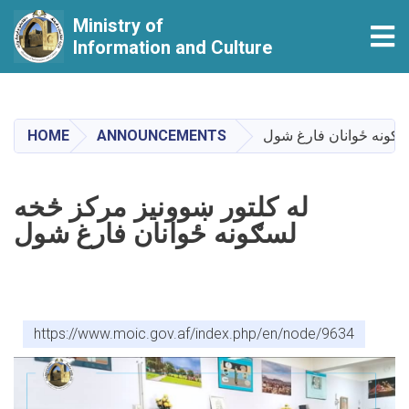
Ministry of
Tog
Information and Culture
Skip
to
main
سګونه ځوانان فارغ شول
ANNOUNCEMENTS
HOME
content
له کلتور ښوونيز مرکز څخه
لسګونه ځوانان فارغ شول
https://www.moic.gov.af/index.php/en/node/9634