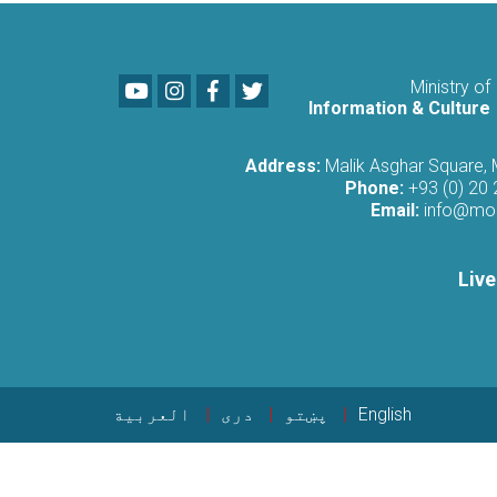
Youtube
LinkedIn
Facebook
Twitter
Ministry of
Information & Culture
Address:
Malik Asghar Square,
Phone:
+93 (0) 20
Email:
info@moi
Live
English
پښتو
دری
العربية