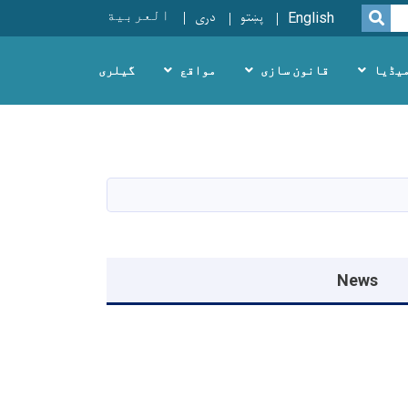
پښتو
دری
العربية
SEARCH
English
یڈیا
قانون سازی
مواقع
گیلری
News