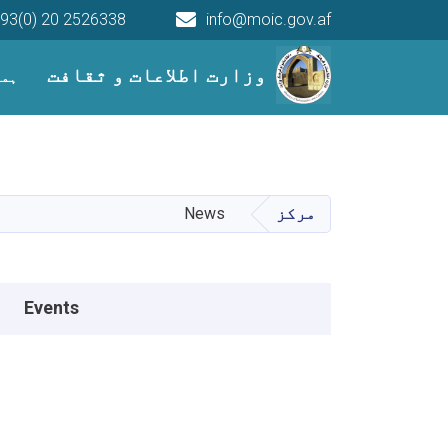
93(0) 20 2526338
info@moic.gov.af
Main navigation
وزارت اطلاعات و ثقافت
ہما
مرکز
News
Events menu
Events