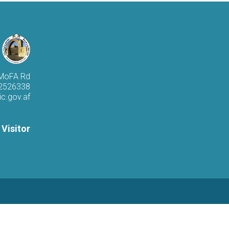
 MoFA Rd
 2526338
c.gov.af
 Visitor