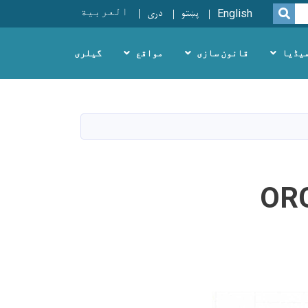
پښتو
دری
العربية
SEARCH
English
یڈیا
قانون سازی
مواقع
گیلری
OR