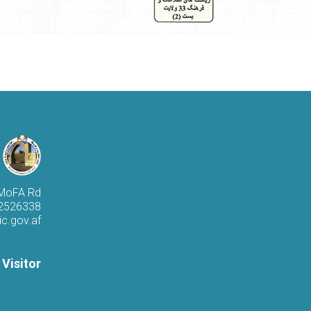
 MoFA Rd
 2526338
c.gov.af
 Visitor