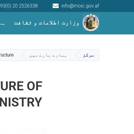
93(0) 20 2526338
info@moic.gov.af
Main navigation
وزارت اطلاعات و ثقافت
ہما
مرکز
ہمارے بارے میں
ructure
URE OF
NISTRY