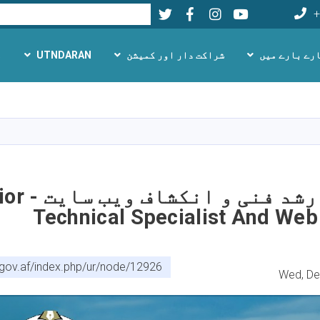
Twitter
Facebook
LinkedIn
Youtube
تلاش
+
رے بارے میں
شراکت دار اور کمیشن
UTNDARAN
م
Skip
to
main
content
کارشناس ارشد فنی 
Technical Specialist And Web
gov.af/index.php/ur/node/12926
Wed, De