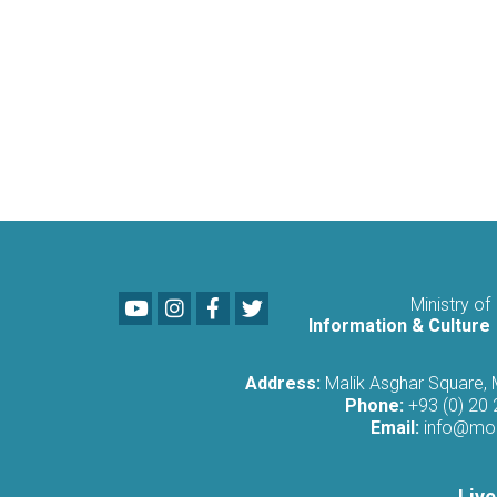
Youtube
LinkedIn
Facebook
Twitter
Ministry of
Information & Culture
Address:
Malik Asghar Square,
Phone:
+93 (0) 20
Email:
info@moi
Live