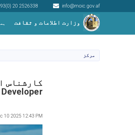
93(0) 20 2526338
info@moic.gov.af
Main navigation
وزارت اطلاعات و ثقافت
ہما
مرکز
 Developer
c 10 2025 12:43 PM