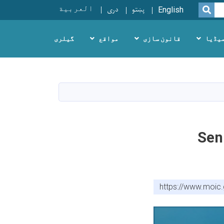
پښتو
دری
العربية
SEARCH
English
یڈیا
قانون سازی
مواقع
گیلری
و انکشاف ویب سایت - Senior
https://www.moic.