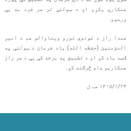
همکاري وکړو او د ټولنې تر هر فرد به يې
ورسوو.
همدا راز د غونډې نورو ويناوالو هم د امير
المؤمنین (حفظه الله) یاد فرمان د ټولنې په
ګټه ياد کړ او د تطبیق په برخه کې يې د هر راز
همکاریو ډاډ څرګند کړ.
۱۴۰۵/۱/۲۴ ھـ ل