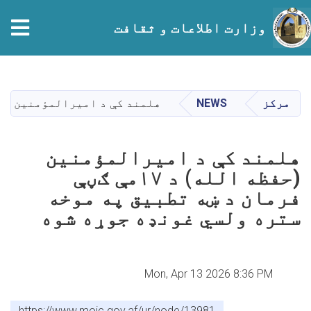
وزارت اطلاعات و ثقافت
Skip
to
main
مرکز
NEWS
هلمند کې د امیرالمؤمنین (حفظه الله) د ۱۷مې ګڼې فرمان د ښه تطبیق په م
content
هلمند کې د امیرالمؤمنین
(حفظه الله) د ۱۷مې ګڼې
فرمان د ښه تطبیق په موخه
ستره ولسي غونډه جوړه شوه
Mon, Apr 13 2026 8:36 PM
https://www.moic.gov.af/ur/node/13981