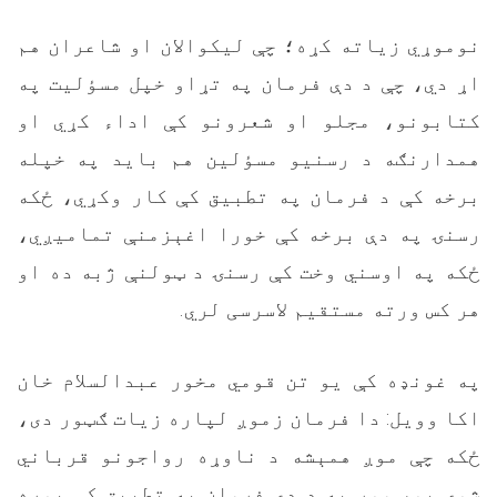
نوموړي زياته کړه؛ چې لیکوالان او شاعران هم
اړ دي، چې د دې فرمان په تړاو خپل مسؤليت په
کتابونو، مجلو او شعرونو کې اداء کړي او
همدارنګه د رسنيو مسؤلين هم بايد په خپله
برخه کې د فرمان په تطبيق کې کار وکړي، ځکه
رسنۍ په دې برخه کې خورا اغېزمنې تماميږي،
ځکه په اوسني وخت کې رسنۍ د ټولنې ژبه ده او
هر کس ورته مستقيم لاسرسی لري.
په غونډه کې یو تن قومي مخور عبدالسلام خان
اکا وویل: دا فرمان زموږ لپاره زیات ګټور دی،
ځکه چې موږ همېشه د ناوړه رواجونو قرباني
شوي یو، موږ به د دې فرمان په تطبیق کې پوره