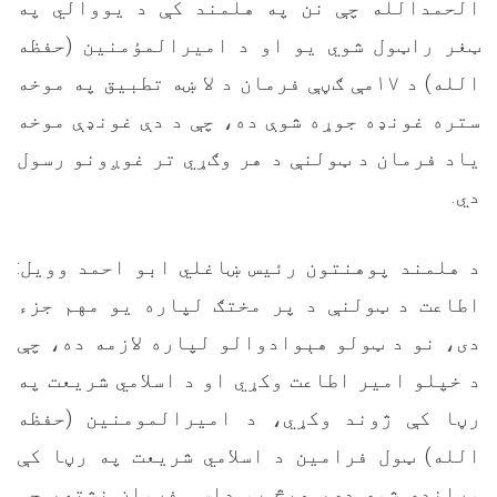
الحمدالله چې نن په هلمند کې د يووالي په
ټغر راټول شوي يو او د امیرالمؤمنین (حفظه
الله) د ۱۷مې ګڼې فرمان د لا ښه تطبیق په موخه
ستره غونډه جوړه شوې ده، چې د دې غونډې موخه
یاد فرمان د ټولنې د هر وګړي تر غوږونو رسول
دي.
د هلمند پوهنتون رئیس ښاغلي ابو احمد وویل:
اطاعت د ټولنې د پر مختګ لپاره یو مهم جزء
دی، نو د ټولو هېوادوالو لپاره لازمه ده، چې
د خپلو امیر اطاعت وکړي او د اسلامي شریعت په
رڼا کې ژوند وکړي، د امیرالمومنین (حفظه
الله) ټول فرامین د اسلامي شریعت په رڼا کې
وړاندې شوي دي، هیڅ یو داسې فرمان نشته، چې