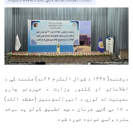
دوشنبه( ۱۴۴۷ د شوال المکرم ۲۶مه) هلمند کې د
اطلاعاتو او کلتور وزارت د خپرونو چارو
معینیت له لوري د امیرالمؤمنین (حفظه الله)
د ۱۷ مې ګڼې فرمان د ښه تطبیق کولو په موخه
ستره ولسي غونډه جوړه شوه.