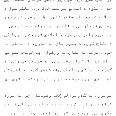
خدای مکړه د اسلامي شریعت خلاف وي، بلکې ټول د
اسلامي شریعت او حنفي فقهې مطابق جوړ شوي دي،
په دې فرمان کې د ناسمو رواجونو د مخنیوي، د
سالمې ټولنې جوړول، د اسلامي شریعت په رڼا کې
د نکاح کول، د یتیم مال نه خوړل، د انجلۍ له
خوښۍ پرته په نکاح نه ورکول، په خوشحالیو کې
د اضافي لګښتونو مخنیوی، په خوښیو کې ډزې نه
کول، د دولتي وسایلو څخه شخصي ګټه نه اخیستل
او داسي نورو موضوعاتو په اړه بحثونه شوي دي.
نوموړي له ګډونوالو څخه وغوښتل، چې په پوره
توګه د دې فرمان رعایت وکړي او د ټولنې تر هر
وګړي یې ورسوي، تر څو زموږ ټولنه نور د