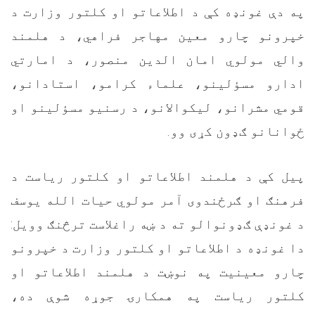
په دې غونډه کې د اطلاعاتو او کلتور وزارت د
خپرونو چارو معین مهاجر فراهي، د هلمند
والي مولوي امان الدین منصور، د امارتي
ادارو مسؤلینو، علماء کرامو، استادانو،
قومي مشرانو، لیکوالانو، د رسنیو مسؤلینو او
ځوانانو ګډون کړی وو.
پیل کې د هلمند اطلاعاتو او کلتور ریاست د
فرهنګ او ګرځندوی آمر مولوي حیات الله یوسف
د غونډې ګډونوالو ته د ښه راغلاست ترڅنګ وویل:
دا غونډه د اطلاعاتو او کلتور وزارت د خپرونو
چارو معینیت په نوښت د هلمند اطلاعاتو او
کلتور ریاست په همکارۍ جوړه شوې ده،