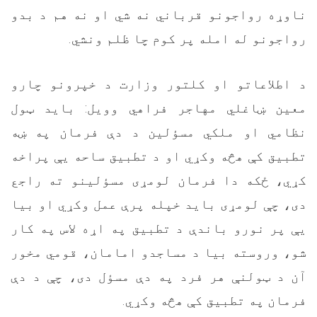
ناوړه رواجونو قرباني نه شي او نه هم د بدو
رواجونو له امله پر کوم چا ظلم ونشي.
د اطلاعاتو او کلتور وزارت د خپرونو چارو
معین ښاغلي مهاجر فراهي وویل: باید ټول
نظامي او ملکي مسؤلين د دې فرمان په ښه
تطبيق کې هڅه وکړي او د تطبيق ساحه يې پراخه
کړي، ځکه دا فرمان لومړی مسؤلينو ته راجع
دی، چې لومړی بايد خپله پرې عمل وکړي او بيا
يې پر نورو باندې د تطبيق په اړه لاس په کار
شو، وروسته بيا د مساجدو امامان، قومي مخور
آن د ټولنې هر فرد په دې مسؤل دی، چې د دې
فرمان په تطبيق کې هڅه وکړي.