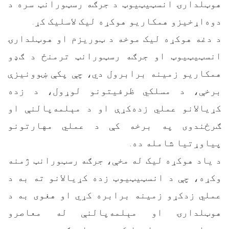
هوټلدارۍ انسټیټیوټ د جرګه رسټورانټ سره د
دوه‌اړخیزو همکاریو هوکړه لیک لاسلیک کړ.
د دغه هوکړه لیک موخه د ټوریزم او هوټلدارۍ
انسټیټیوټ او جرګه رسټورانټ ترمنځ د ګډو
همکاریو زمینه برابرول دي، چې پکې ښوونیزې
برخې، د مسلکي ظرفیتونو لوړول، د زده
کړیالانو عملي زده‌کړې او د مېلمه‌پالنې او
ګرځندوی په برخه کې د عملي مهارتونو
پیاوړتیا شامله ده.
د یاد هوکړه لیک له مخې، جرګه رسټورانټ ژمنه
وکړه، چې د انسټیټیوټ زده کړیالانو ته به د
عملي زدکړو زمینه برابره کړي او هغوی به د
هوټلدارۍ او مېلمه‌پالنې له معاصرو