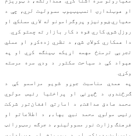
معیارونو سره اشنا کړي. همدارنګه، د ټوریزم
او هوټلدارۍ انسټیټیوټ مسوولیت لري، چې د
معیاري ښوونیزو پروګرامونو له لارې مسلکي او
روزل شوې کاري قوه د کار بازار ته چمتو کړي.
دا همکاري کولای شي، د نظري زده‌کړو او عملي
تجربې ترمنځ مهمه اړیکه ټینګه کړي او په
هېواد کې د سیاحت سکتور د ودې سره مرسته
وکړي.
په همدې مناسبت جوړو شویو مراسمو کې د
ګرځندوی د څېړنې او پراختیا رئیس مولوي
محمد صادق صداقت، د امارتي افغان‌تور شرکت
رئیس مولوي محمد نبي بهاء، د اطلاعاتو او
فرهنګ وزارت نور مسوولینو، د جرګه رسټورانټ
بنسټ‌ايښودونکي او د ټوریزم او هوټلدارۍ