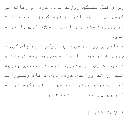
ځوان نسل مسلکي روزنه یاده کړه او زیاته یې
کړه، چې د اطلاعاتو او فرهنګ وزارت د سیاحت
او ټوریزم سکتور پراختیا ته ځانګړې پاملرنه
لري.
د یادونې وړ ده، چې د دې پروګرام په پای کې، د
ټوریزم او هوټلدارۍ انسټیټیوټ زده کړیالانو
د هوټلدارۍ او مدیریت اړوند تمثیلي پارچه
نندارې ته وړاندې کړه، دوی د یاد رسټورانټ
له بېلابېلو برخو څخه هم لیدنه وکړه او له
کاري چاپېریال سره اشنا شول.
۱۴۰۵/۲/۱۶هـ ل