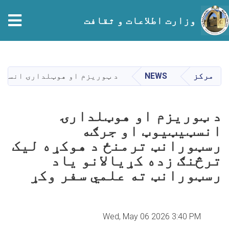
tion
وزارت اطلاعات و ثقافت
Skip
to
main
مرکز
NEWS
د ټوریزم او هوټلدارۍ انسټیټ
content
د ټوریزم او هوټلدارۍ
انسټیټیوټ او جرګه
رسټورانټ ترمنځ د هوکړه لیک
ترڅنګ زده کړیالانو یاد
رسټورانټ ته علمي سفر وکړ
Wed, May 06 2026 3:40 PM