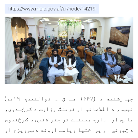
https://www.moic.gov.af/ur/node/14219
چهارشنبه د (۱۴۴۷ هـ ق د ذوالقعدې ۱۹مه)
نېټه، د اطلاعاتو او فرهنګ وزارت د ګرځندوی،
مالي او اداري معینیت تر چتر لاندې د ګرځندوی
د څېړنې او پراختیا ریاست اړوند د ټوریزم او