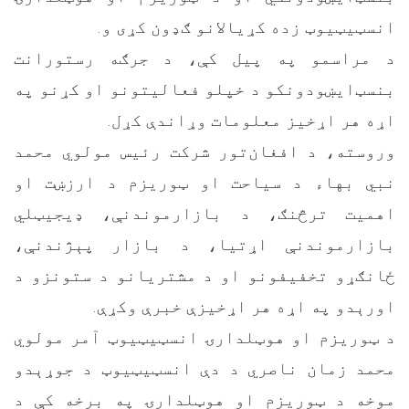
انسټیټیوټ زده کړیالانو ګډون کړی و.
د مراسمو په پیل کې، د جرګه رستورانت
بنسټ‌ايښودونکو د خپلو فعالیتونو او کړنو په
اړه هر اړخیز معلومات وړاندې کړل.
وروسته، د افغان‌تور شرکت رئیس مولوي محمد
نبي بهاء د سیاحت او ټوریزم د ارزښت او
اهمیت ترڅنګ، د بازارموندنې، ډیجیټلي
بازارموندنې اړتیا، د بازار پېژندنې،
ځانګړو تخفیفونو او د مشتریانو د ستونزو د
اورېدو په اړه هر اړخیزې خبرې وکړې.
د ټوریزم او هوټلدارۍ انسټیټیوټ آمر مولوي
محمد زمان ناصري د دې انسټیټیوټ د جوړېدو
موخه د ټوریزم او هوټلدارۍ په برخه کې د