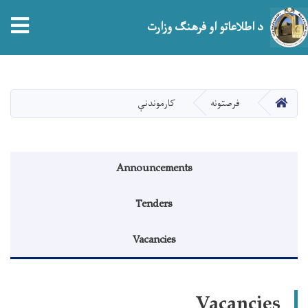
tion
د اطلاعاتو او فرهنګ وزارت
اصلي
منځپانګه
دانګل
HOME
فرصتونه
کارموندنې
منوی اطلاعیه
Announcements
Tenders
Vacancies
Vacancies