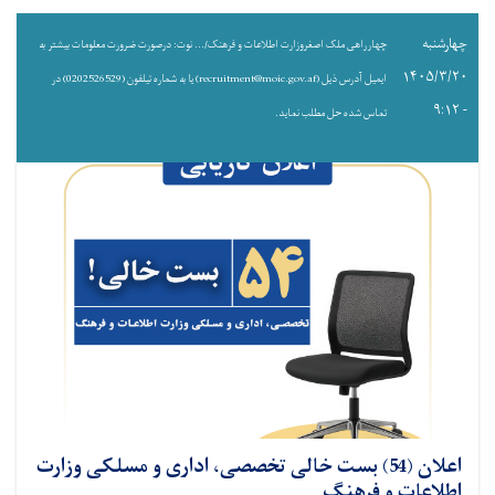
چهارشنبه
چهارراهی ملک اصغروزارت اطلاعات و فرهنک/... نوت: درصورت ضرورت معلومات بیشتر به
۱۴۰۵/۳/۲۰
ایمیل آدرس ذیل (recruitment@moic.gov.af) یا به شماره تیلفون (0202526529) در
- ۹:۱۲
تماس شده حل مطلب نماید.
اعلان (54) بست خالی تخصصی، اداری و مسلکی وزارت
اطلاعات و فرهنگ