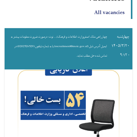
All vacancies
چهارشنبه
چهارراهی ملک اصغروزارت اطلاعات و فرهنک/... نوت: درصورت ضرورت معلومات بیشتر به
۱۴۰۵/۳/۲۰
ایمیل آدرس ذیل (recruitment@moic.gov.af) یا به شماره تیلفون (0202526529) در
- ۹:۱۲
تماس شده حل مطلب نماید.