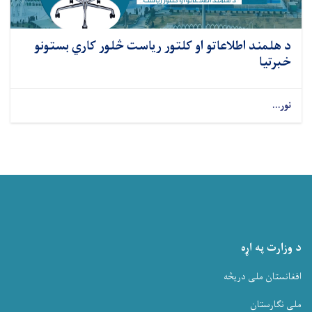
د هلمند اطلاعاتو او کلتور ریاست څلور کاري بستونو
خبرتیا
نور...
د وزارت په اړه
افغانستان ملی دریڅه
ملی نگارستان