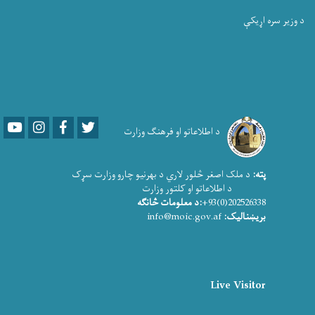
د وزیر سره اړیکې
Youtube
LinkedIn
Facebook
Twitter
د اطلاعاتو او فرهنګ وزارت
پته:
د ملک اصغر څلور لاري د بهرنیو چارو وزارت سړک
د اطلاعاتو او کلتور وزارت
202526338(0)93+
:د معلومات څانګه
بریښنالیک:
info@moic.gov.af
Live Visitor