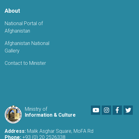
About
National Portal of
Afghanistan
Afghanistan National
Gallery
Contact to Minister
Youtube
LinkedIn
Faceboo
Twi
Ministry of
Information & Culture
Address:
Malik Asghar Square, MoFA Rd
Phone:
+93 (0) 20 2526338