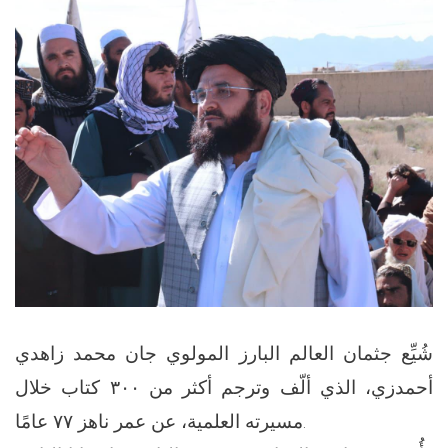
شُيِّع جثمان العالم البارز المولوي جان محمد زاهدي
أحمدزي، الذي ألّف وترجم أكثر من ٣٠٠ كتاب خلال
مسيرته العلمية، عن عمر ناهز ٧٧ عامًا.