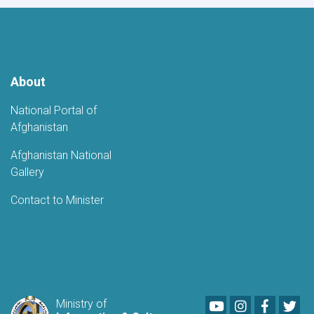
Laghman
About
National Portal of
Afghanistan
Afghanistan National
Gallery
Contact to Minister
Youtube
LinkedIn
Faceboo
Twi
Ministry of