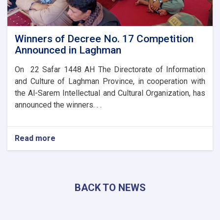
Winners of Decree No. 17 Competition
Announced in Laghman
On 22 Safar 1448 AH The Directorate of Information
and Culture of Laghman Province, in cooperation with
the Al-Sarem Intellectual and Cultural Organization, has
announced the winners. . .
Read more
about
Winners
of
Decree
No.
BACK TO NEWS
17
Competition
Announced
in