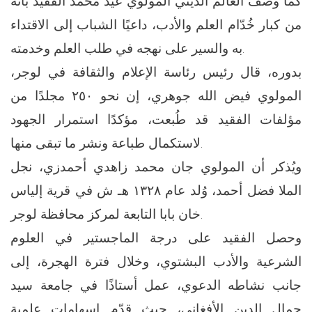
كما وصف العالم الديني المولوي عيد محمد الفقيد بأنه
من كبار خُدّام العلم والأدب، داعيًا الشباب إلى الاقتداء
به والسير على نهجه في طلب العلم وخدمته.
بدوره، قال رئيس رئاسة الإعلام والثقافة في لوجر،
المولوي فيض الله جوهري، إن نحو ٢٥٠ مجلدًا من
مؤلفات الفقيد قد طُبعت، مؤكدًا استمرار الجهود
لاستكمال طباعة ونشر ما تبقى منها.
ويُذكر أن المولوي جان محمد زاهدي أحمدزي، نجل
الملا فضل أحمد، وُلد عام ١٣٢٨ هـ ش في قرية إلياس
خان بابا التابعة لمركز محافظة لوجر.
وحصل الفقيد على درجة الماجستير في العلوم
الشرعية والأدب البشتوي، وخلال فترة الهجرة، إلى
جانب نشاطه الدعوي، عمل أستاذًا في جامعة سيد
جمال الدين الأفغاني، حيث قدّم إسهامات علمية