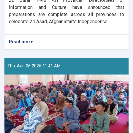
​22 Safar 1448 AH Provincial Directorates of
Information and Culture have announced that
preparations are complete across all provinces to
celebrate 24 Asad, Afghanistan’s Independence. . .
Read more
about
Nationwide
Preparations
Underway
for
Thu, Aug 06 2026 11:41 AM
Afghanistan’s
Independence
Day
Celebrations