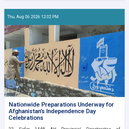
of
Tourism
Research
Thu, Aug 06 2026 12:02 PM
and
Development
Visits
Kunar
to
Assess
Tourism
Potential
Nationwide Preparations Underway for
Afghanistan’s Independence Day
Celebrations