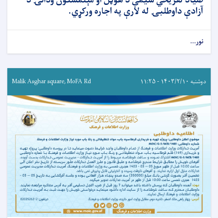
صیاد تفریحي سيمې د هوټل او مېلمستون ودانۍ د
آزادې داوطلبۍ له لارې په اجاره ورکړي.
نور...
دوشنبه ۱۴۰۳/۲/۱۰ - ۱۱:۲۵
Malik Asghar square, MoFA Rd