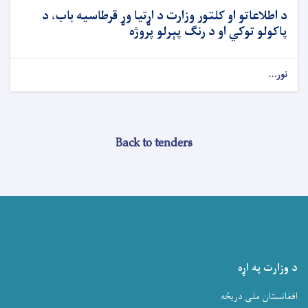
د اطلاعاتو او کلتور وزارت د اړتیا وړ قرطاسیه باب، د
پاکولو توکي او د رنګ پېرلو پروژه
نور...
Back to tenders
د وزارت په اړه
افغانستان ملی دریڅه