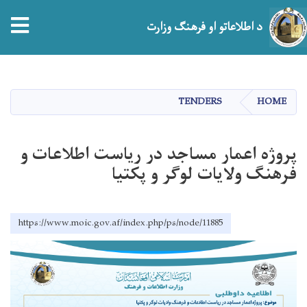
tion
د اطلاعاتو او فرهنګ وزارت
اصلي
منځپانګه
دانګل
TENDERS
HOME
پروژه اعمار مساجد در ریاست اطلاعات و
فرهنگ ولایات لوگر و پکتیا
https://www.moic.gov.af/index.php/ps/node/11885