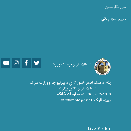
ملی نگارستان
د وزیر سره اړیکې
Youtube
LinkedIn
Facebook
Twitter
د اطلاعاتو او فرهنګ وزارت
پته:
د ملک اصغر څلور لاري د بهرنیو چارو وزارت سړک
د اطلاعاتو او کلتور وزارت
202526338(0)93+
:د معلومات څانګه
بریښنالیک:
info@moic.gov.af
Live Visitor