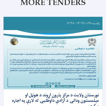
MORE TENDERS
یکشنبه ۱۴۰۴/۱۰/۲۸ - ۱۲:۳۸
نورستان ولایت د مرکز پارون اړوند د هوټل او
مېلمستون ودانۍ د آزادې داوطلبۍ له لارې په اجاره