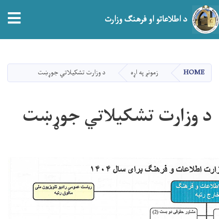
tion
د اطلاعاتو او فرهنګ وزارت
اصلي
منځپانګه
دانګل
HOME
زمونږ په اړه
د وزارت تشکیلاتي جوړښت
د وزارت تشکیلاتي جوړښت