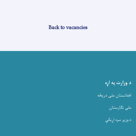
Back to vacancies
د وزارت په اړه
افغانستان ملی دریڅه
ملی نگارستان
د وزیر سره اړیکې