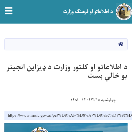
tion
د اطلاعاتو او فرهنګ وزارت
اصلي
منځپانګه
دانګل
HOME
د اطلاعاتو او کلتور وزارت د ډیزاین انجینر
یو خالي بست
چهارشنبه ۱۴۰۴/۴/۱۸ - ۱۴:۸
https://www.moic.gov.af/ps/%D8%AF-%D8%A7%D8%B7