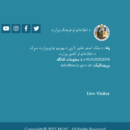
Youtube
LinkedIn
Facebook
Twitter
د اطلاعاتو او فرهنګ وزارت
پته:
د ملک اصغر څلور لاري د بهرنیو چارو وزارت سړک
د اطلاعاتو او کلتور وزارت
202526338(0)93+
:د معلومات څانګه
بریښنالیک:
info@moic.gov.af
Live Visitor
Copyright © 2023 | MOIC. All Rights Reserved