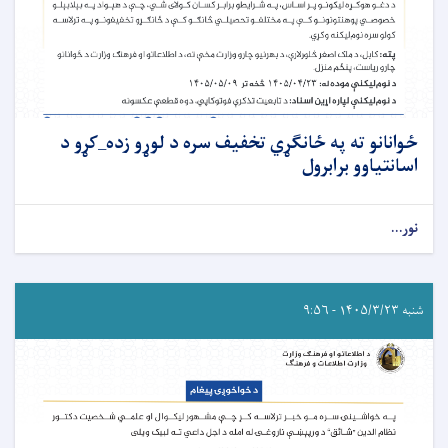
ځوانانو ته په ځانګړي تخفیف سره د لوړو زده_کړو د
اسانتیاوو برابرول
نور...
شنبه ۱۴۰۵/۳/۲۳ - ۹:۵۶