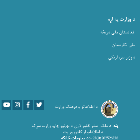
د وزارت په اړه
افغانستان ملی دریڅه
ملی نگارستان
د وزیر سره اړیکې
Youtube
LinkedIn
Facebook
Twitter
د اطلاعاتو او فرهنګ وزارت
پته:
د ملک اصغر څلور لاري د بهرنیو چارو وزارت سړک
د اطلاعاتو او کلتور وزارت
202526338(0)93+
:د معلومات څانګه