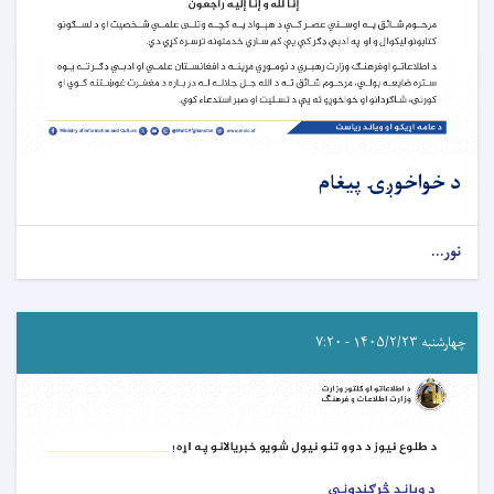
د خواخوږۍ پيغام
نور...
چهارشنبه ۱۴۰۵/۲/۲۳ - ۷:۲۰