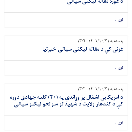
د غوره مقاله ليکنې سيالي
نور...
پنجشنبه ۱۴۰۲/۱۰/۲۱ - ۱۳:۶
غزني کې د مقاله ليکنې سيالۍ خبرتيا
نور...
پنجشنبه ۱۴۰۲/۱۰/۲۱ - ۱۳:۲
د امريکايي اشغال پر وړاندې په (۲۰) کلنه جهادي دوره
کې د کندهار ولايت د شهيدانو سوانحو ليکلو سيالي
نور...