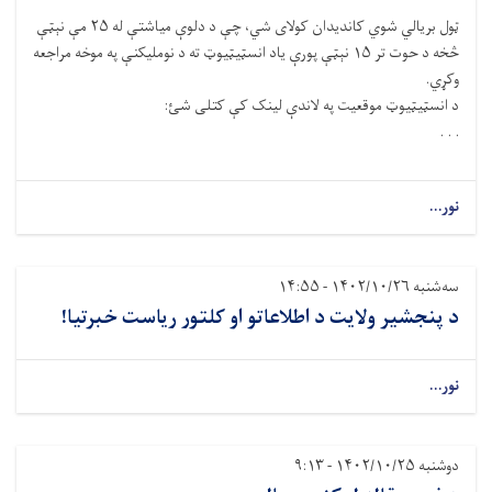
ټول بريالي شوي کانديدان کولای شي، چې د دلوې مياشتې له ۲۵ مې نېټې
څخه د حوت تر ۱۵ نېټې پورې ياد انسټيټيوټ ته د نوملیکنې په موخه مراجعه
وکړي.
د انسټيټيوټ موقعيت په لاندې لينک کې کتلی شئ:
. . .
نور...
سه‌شنبه ۱۴۰۲/۱۰/۲۶ - ۱۴:۵۵
د پنجشیر ولایت د اطلاعاتو او کلتور ریاست خبرتیا!
نور...
دوشنبه ۱۴۰۲/۱۰/۲۵ - ۹:۱۳