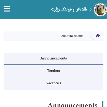
tion
د اطلاعاتو او فرهنګ وزارت
اصلي
منځپانګه
دانګل
HOME
Announcements
منوی اطلاعیه
Announcements
Tenders
Vacancies
Announcements