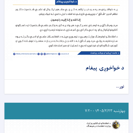
د خواخوږۍ پيغام
نور...
چهارشنبه ۱۴۰۵/۲/۲۳ - ۷:۲۰