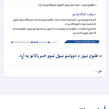
د طلوع نیوز د دووتنو نیول شوو خبریالانو په اړه.
نور...