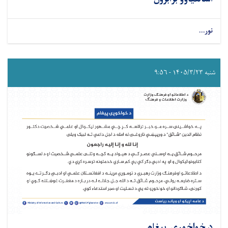
نور...
شنبه ۱۴۰۵/۳/۲۳ - ۹:۵۶
د خواخوږۍ پيغام