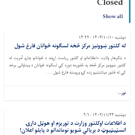
Closed
Show all
دوشنبه ۱۴۰۳/۱۰/۱۰ - ۱۴:۲۲
له کلتور ښوونيز مرکز څخه لسګونه ځوانان فارغ شول
د ننګرهار ولایت داطلاعاتو او کلتور ریاست اړوند د ځوانانو چارو آمریت له
کلتور ښوونيز مرکز څخه په څلورمه دوره کې لسګونه ځوانان د ويناوالۍ برخه
کې له څلور مياشتنيو زده کړو وروسته فارغ شول. . . .
نور...
دوشنبه ۱۴۰۲/۱۱/۲۳ - ۹:۶
د اطلاعات اوکلتور وزارت د توريزم او هوټل دارۍ
انسټيټيوټ د بريالي شويو نوماندانو د پايلو اعلان!