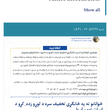
Show all
شنبه ۱۴۰۵/۴/۲۷ - ۱۵:۴۱
ځوانانو ته په ځانګړي تخفیف سره د لوړو زده_کړو د
اسانتیاوو برابرول