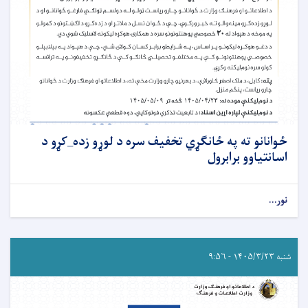
ځوانانو ته په ځانګړي تخفیف سره د لوړو زده_کړو د
اسانتیاوو برابرول
نور...
شنبه ۱۴۰۵/۳/۲۳ - ۹:۵۶