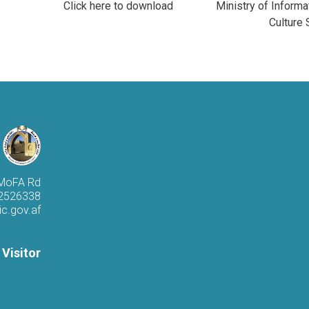
Click here to download
Ministry of Informa
Culture 
 MoFA Rd
 2526338
c.gov.af
 Visitor