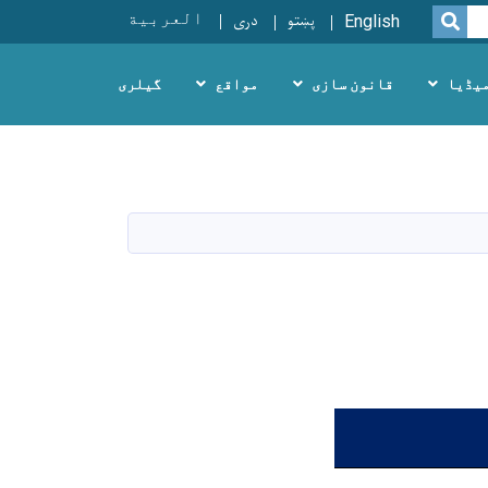
پښتو
دری
العربية
SEARCH
English
یڈیا
قانون سازی
مواقع
گیلری