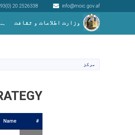
93(0) 20 2526338
info@moic.gov.af
Main navigation
وزارت اطلاعات و ثقافت
ہما
مرکز
RATEGY
Name
#