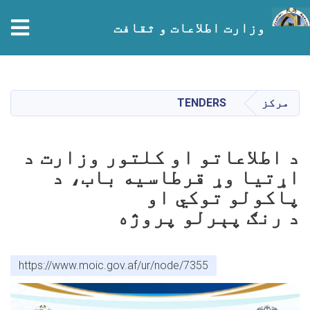
وزارت اطلاعات و ثقافت
Skip
to
main
مرکز
TENDERS
content
د اطلاعاتو او کلتور وزارت د
اړتیا وړ قرطاسیه باب، د
پاکولو توکي او
د رنګ پېرلو پروژه
https://www.moic.gov.af/ur/node/7355