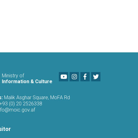
Youtube
LinkedIn
Facebook
Twitter
Ministry of
Information & Culture
s:
Malik Asghar Square, MoFA Rd
+93 (0) 20 2526338
nfo@moic.gov.af
sitor