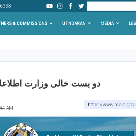
Youtube
LinkedIn
Facebook
Twitter
Search
26338
TNERS & COMMISSIONS
UTNDARAN
MEDIA
LE
Skip
to
main
content
دو بست خالی وزارت اطلاعا
https://www.moic.gov
:44 AM