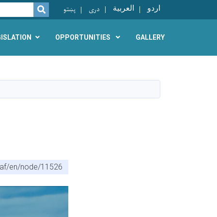
اردو
العربية
دری
پښتو
SEARCH
GISLATION
OPPORTUNITIES
GALLERY
.af/en/node/11526