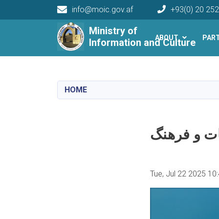
info@moic.gov.af
+93(0) 20 25
Main navigation
Ministry of
ABOUT
PAR
Information and Culture
HOME
ت و فرهنگ
Tue, Jul 22 2025 10