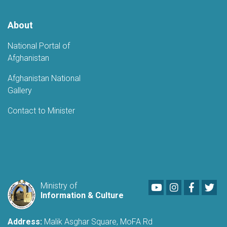
About
National Portal of
Afghanistan
Afghanistan National
Gallery
Contact to Minister
Youtube
LinkedIn
Faceboo
Twi
Ministry of
Information & Culture
Address:
Malik Asghar Square, MoFA Rd