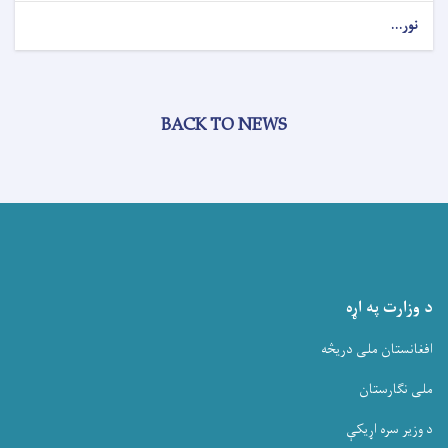
نور...
BACK TO NEWS
د وزارت په اړه
افغانستان ملی دریڅه
ملی نگارستان
د وزیر سره اړیکې