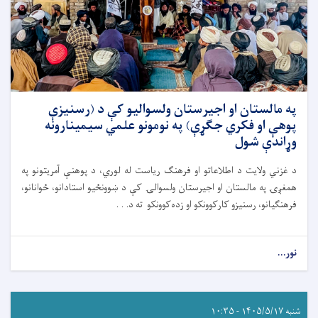
په مالستان او اجیرستان ولسوالیو کې د (رسنیزې
پوهې او فکري جګړې) په نومونو علمي سیمینارونه
وړاندې شول
د غزني ولایت د اطلاعاتو او فرهنګ ریاست له لوري، د پوهنې آمریتونو په
همغږۍ په مالستان او اجیرستان ولسوالۍ کې د ښوونځیو استادانو، ځوانانو،
فرهنګیانو، رسنیزو کارکوونکو او زده‌کوونکو ته د. . .
نور...
شنبه ۱۴۰۵/۵/۱۷ - ۱۰:۳۵