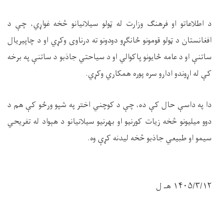
د اطلاعاتو او فرهنګ وزارت له ټولو سيلانیانو څخه غواړي، چې د
افغانستان د ټولو قومونو ځانګړو دودونو ته درناوی وکړي او د چاپيریال
ساتنې او د عامه ځایونو پاکوالي او د سیاحتي جاذبو د ساتنې په برخه
کې له اړوندو ادارو سره پوره همکاري وکړي.
دا په داسې حال کې ده، چې د کوچني اختر په شپو ورځو کې هم د
دوو میلیونو څخه زیات کورنیو او بهرنیو سیلانیانو د هېواد له تفریحي
سیمو او طبیعي جاذبو څخه لیدنه کړې وه.
۱۴۰۵/۳/۱۲ هـ ل