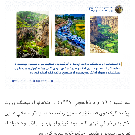
سه شنبه ( ۱۶ م د ذوالحجې ۱۴۴۷) د اطلاعاتو او فرهنګ وزارت
اړوند د ګرځندوی فعاليتونو د سمون رياست د معلوماتو له مخې د لوی
اختر په ورځو کې نږدې ۴ میلیونه کورنیو او بهرنیو سیلانیانو د هېواد له
تفریحي سیمو او طبیعي جاذبو څخه لیدنه کړې ده.