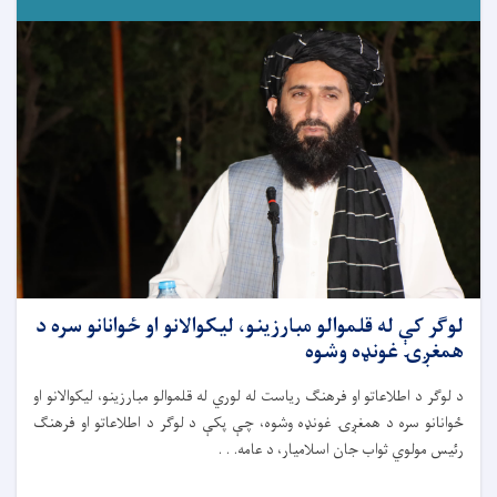
لوګر کې له قلموالو مبارزینو، لیکوالانو او ځوانانو سره د
همغږۍ غونډه وشوه
د لوګر د اطلاعاتو او فرهنګ ریاست له لوري له قلموالو مبارزینو، لیکوالانو او
ځوانانو سره د همغږۍ غونډه وشوه، چې پکې د لوګر د اطلاعاتو او فرهنګ
رئیس مولوي ثواب جان اسلامیار، د عامه. . .