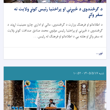
د ګرځندوی د څېړنې او پراختیا رئیس کونړ ولایت ته
سفر وکړ
د اطلاعاتو او فرهنګ وزارت د ګرځندوی، مالي او اداري چارو معینیت اړوند د
ګرځندوی د څېړنې او پراختیا رئیس مولوي محمد صادق صداقت کونړ ولایت
ته سفر وکړ او هلته یې د اطلاعاتو او فرهنګ له رئیس. . .
نور...
شنبه ۱۴۰۵/۵/۱۷ - ۱۰:۵۲