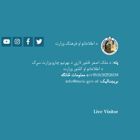
Youtube
LinkedIn
Facebook
Twitter
د اطلاعاتو او فرهنګ وزارت
پته:
د ملک اصغر څلور لاري د بهرنیو چارو وزارت سړک
د اطلاعاتو او کلتور وزارت
202526338(0)93+
:د معلومات څانګه
بریښنالیک:
info@moic.gov.af
Live Visitor