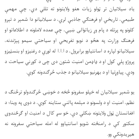
یاد سیلانيان تر ټولو زیات هغو ولایتونو ته تللي دي، چې مهمې
طبیعي، تاریخي او فرهنګي جاذبې لري، د سیلانیانو دا شمېر د تېرو
کلونو په پرتله د پام وړ زیاتوالی ښيي، چې عمده لاملونه د اطلاعاتو او
فرهنګ وزارت په هڅو د نویو تفریحي او سیاحتي سیمو پېژندنه،
سیلانیانو لپاره د اسانتیاوو برابرول، د ا.ا.ا له لوري د رغنيزو او بنسټيزو
پروژو پلي کول او د ډاډمن امنیت شتون دی چی د کورني سیاحت د
ودې، پياوړتیا او د بهرنیو سیلانیانو د جذب څرګندونه کوي.
یو شمېر سیلانیان له خپلو سفرونو څخه د خوښۍ څرګندولو ترڅنګ د
نظم، امنیت او د ولسونو د مېلمه پالنې ستاینه کوي، د دوی په وینا؛ د
افغانستان ټول ولایتونه ښکلي دي، خو سږ کال د امنیت او ګرځندوی
سکتور کې د رامنځته شویو اسانتیاوو له امله سیاحتي سفرونه نه
هیریدونکي وو.