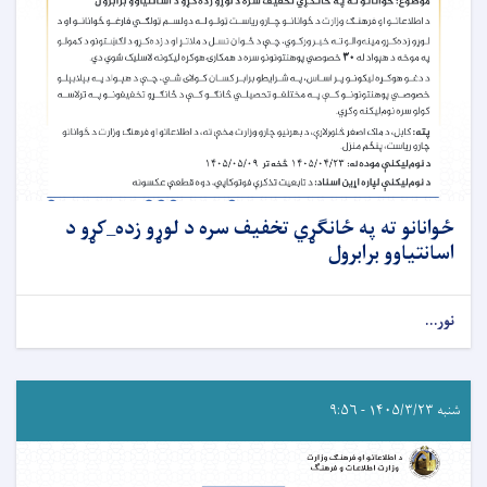
ځوانانو ته په ځانګړي تخفیف سره د لوړو زده_کړو د
اسانتیاوو برابرول
نور...
شنبه ۱۴۰۵/۳/۲۳ - ۹:۵۶