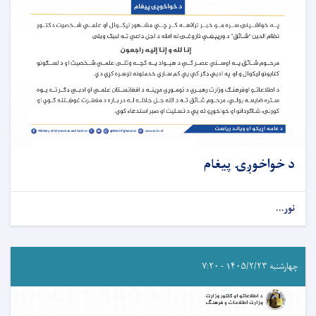
د خواخوږۍ پيغام
نور...
چهارشنبه ۱۴۰۵/۲/۲۳ - ۷:۲۰