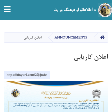
tion
د اطلاعاتو او فرهنګ وزارت
اصلي
منځپانګه
دانګل
HOME
ANNOUNCEMENTS
اعلان کاریابی
اعلان کاریابی
https://tinyurl.com/22j4jmfe