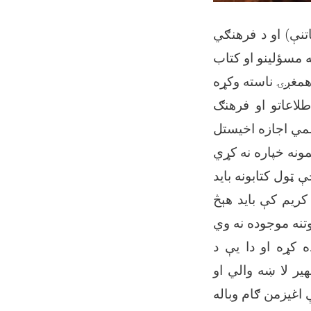
تنې) او د فرهنګي
ه مسؤلینو او کتاب
لاعاتو او فرهنګ
سمي اجازه اخیستل
ې ټول کتابونه باید
کریم کې باید هېڅ
 کړه او دا یې د
یر لا ښه والي او