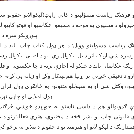
و فرهنګ ریاست مسؤلینو د کاپي رایټ(لیکوالانو حقونو سا
 خپرولو د مخنیوي په موخه د مطبعو، عکاسيو او فوتو کاپيو ل
پلورونکو سره د همغږۍ ناسته وکړه.
هنګ ریاست مسؤلینو وويل: د هر ډول کتاب چاپ باید د اط
سره شي او که اثر د بل لیکوال وي، نو د اصلي لیکوال ر
و د دقیقې څېړنې پر اړتیا هم ټینګار وکړ او زیاته یې کړه، چ
ه پلوه وکتل شي او په سپېڅلو متنونو، په ځانګړي ډول قرآن 
ډول املایي او چاپي تېروتنه موجوده نه وي.
ې ګډونوالو هم د داسې ناستو له جوړېدو خوښي څرګنده
 قانوني چاپ او نشر څخه د مخنیوي، هنري فعالیتونو د به