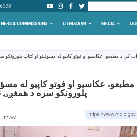
Youtube
LinkedIn
Facebook
Twitter
Search
26338
TNERS & COMMISSIONS
UTNDARAN
MEDIA
LE
Skip
to
main
ت کې د مطبعو، عکاسيو او فوتو کاپيو له مسؤلینو او کتاب پلورونکو 
content
طبعو، عکاسيو او فوتو کاپيو له مسؤلی
پلورونکو سره د همغږۍ 
https://www.moic.gov
1:42 AM