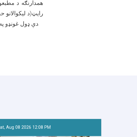
همدارنګه د مطبعو،
رایټ(د لیکوالانو 
دې ډول غونډو په دوام سره به د فرهنګي او هنري برخو موجودې ستونزې تر ډېره کچه حل شي.
at, Aug 08 2026 12:08 PM