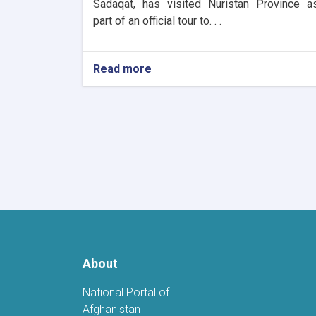
Sadaqat, has visited Nuristan Province a
part of an official tour to. . .
Read more
about
Tourism
Research
and
Development
Director
Visits
Nuristan
to
Assess
Tourism
Potential
About
National Portal of
Afghanistan