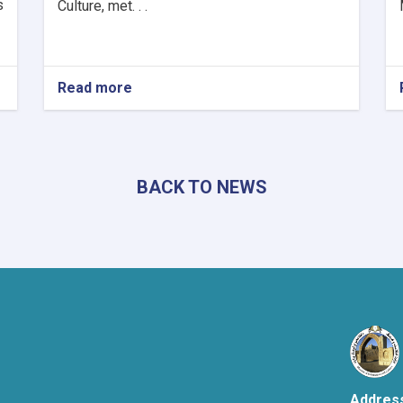
s
Culture, met. . .
Read more
about
Deputy
Minister
of
Information
and
BACK TO NEWS
Culture
Meets
with
Uzbek
Ambassador
Addres