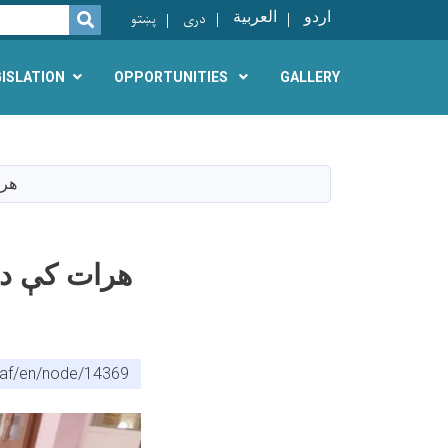
اردو
العربية
دری
پښتو
SEARCH
GISLATION
OPPORTUNITIES
GALLERY
هرا
هرات کې د م
.af/en/node/14369