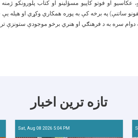
 عکاسيو او فوتو کاپيو مسؤلینو او کتاب پلورونکو ژمنه
حقونو ساتنې) په برخه کې به پوره همکاري وکړي او هیله یې 
تازه ترین اخبار
Sat, Aug 08 2026 5:04 PM
S