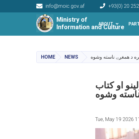
info@moic.gov.af
+93(0) 20 25
Main navigation
Ministry of
ABOUT
PAR
Information and Culture
HOME
NEWS
سره د همغږۍ ناسته وشوه
نو او کتاب
ناسته وشوه
Tue, May 19 2026 1