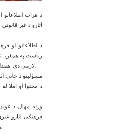
د هرات اطلاعاتو ا
آثارو د غیر قانوني
د اطلاعاتو او فر
ریاست په همغږۍ تر
لازمي دي. همدارنګه عکاسان باید د خلکو له اجازې پرته د چا عکسونه او فلمونه خپاره نه کړي.
مسؤلینو د چاپي اثار
د محتوا او املا ل
ورته مهال د غونډ
فرهنګي اثارو غیري
همدارنګه د لیکوالانو او هنرمندانو د حقونو د ملاتړ په برخو کې اغیزمن ګام وباله.